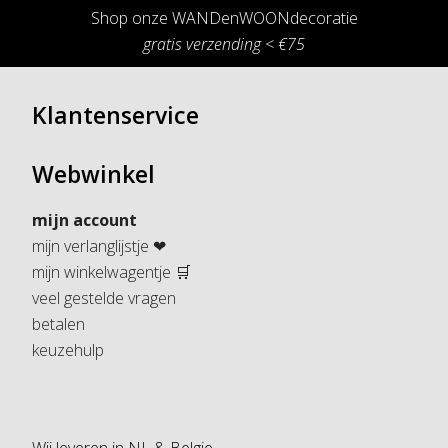
Shop onze WANDenWOONdecoratie
gratis verzending < €75
Klantenservice
Webwinkel
mijn account
mijn verlanglijstje ❤
mijn winkelwagentje 🛒
veel gestelde vragen
betalen
keuzehulp