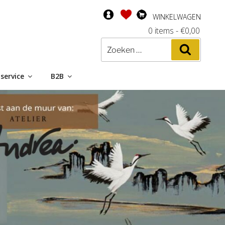
WINKELWAGEN
0 items
-
€
0,00
Zoeken
Zoeken
naar:
service
B2B