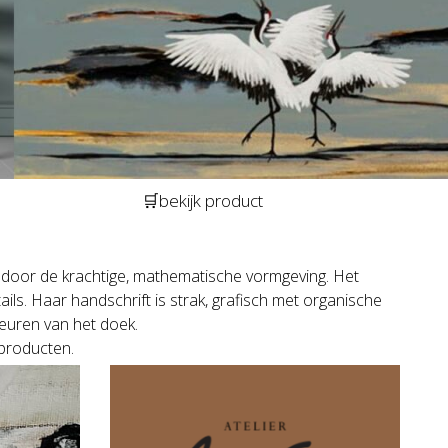
🛒bekijk product
 door de krachtige, mathematische vormgeving. Het
tails. Haar handschrift is strak, grafisch met organische
euren van het doek.
producten.