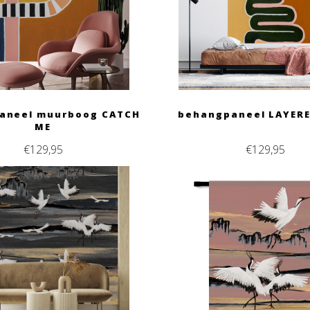
aneel muurboog CATCH
behangpaneel LAYER
ME
€
129,95
€
129,95