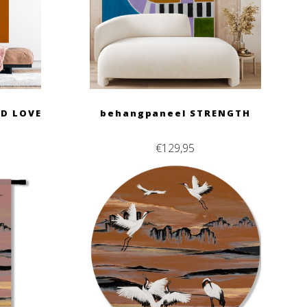
ED LOVE
behangpaneel STRENGTH
€
129,95