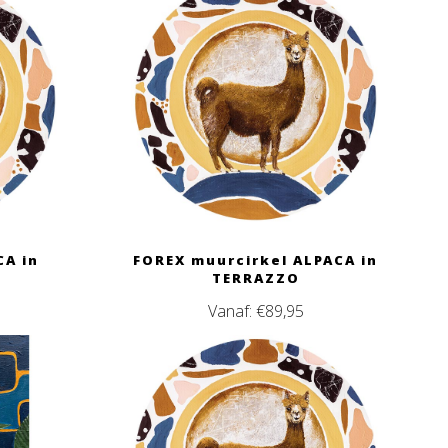
CA in
FOREX muurcirkel ALPACA in
TERRAZZO
Vanaf:
€
89,95