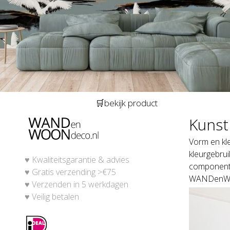
🛒bekijk product
Kunst
Vorm en kl
kleurgebrui
♥
Kwaliteitsgarantie & advies
componente
♥
Gratis verzending >€75
WANDenWOO
♥
Verzenden in 5 werkdagen
♥
Veilig betalen