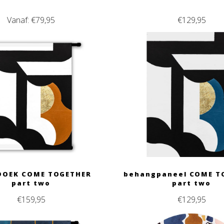
Vanaf:
€
79,95
€
129,95
OEK COME TOGETHER
behangpaneel COME T
part two
part two
€
159,95
€
129,95