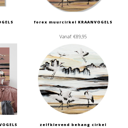
OGELS
forex muurcirkel KRAANVOGELS
Vanaf:
€
89,95
VOGELS
zelfklevend behang cirkel