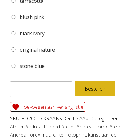
terracotta
blush pink
black ivory
original nature
stone blue
forex
Bestellen
muurcirkel
KRAANVOGELS
Toevoegen aan verlanglijstje
aantal
SKU:
FO20013.KRAANVOGELS.AApr
Categorieën:
Atelier Andrea
,
Dibond Atelier Andrea
,
Forex Atelier
Andrea
,
forex muurcirkel
,
fotoprint
,
kunst aan de