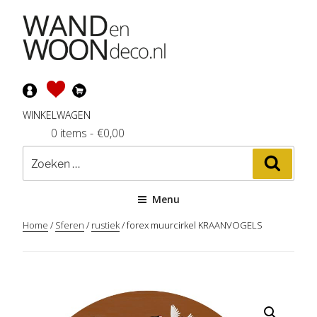
Ga
naar
de
inhoud
WINKELWAGEN
0 items
-
€
0,00
Zoeken
Zoeke
naar:
Menu
Home
/
Sferen
/
rustiek
/ forex muurcirkel KRAANVOGELS