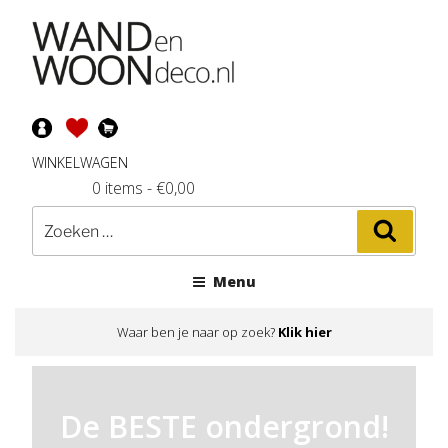
Ga
naar
de
inhoud
WINKELWAGEN
0 items
-
€
0,00
Zoeken
Zoeke
naar:
Menu
Waar ben je naar op zoek?
Klik hier
De BESTE ondergrond!