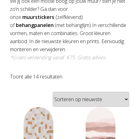
Wil jij ook een mooie boog op jouw muur? Ben je niet
zo’n schilder? Ga dan voor
onze
muurstickers
(zelfklevend)
of
behangpanelen
(met behanglijm) In verschillende
vormen, maten en combinaties. Groot kleuren
aanbod. In de nieuwste kleuren en prints. Eenvoudig
monteren en verwijderen.
*Gratis verzending vanaf €75.
Gratis advies
Gesorteerd
Toont alle 14 resultaten
op
nieuwste