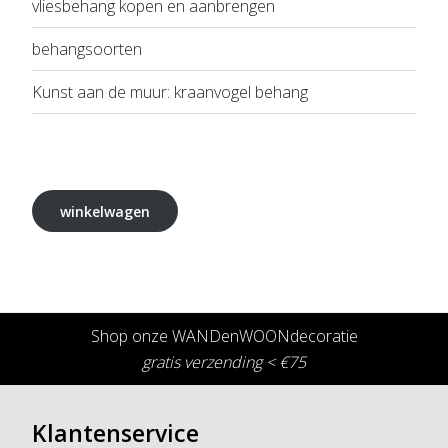
vliesbehang kopen en aanbrengen
behangsoorten
Kunst aan de muur: kraanvogel behang
winkelwagen
Shop onze WANDenWOONdecoratie
gratis verzending < €75
Klantenservice