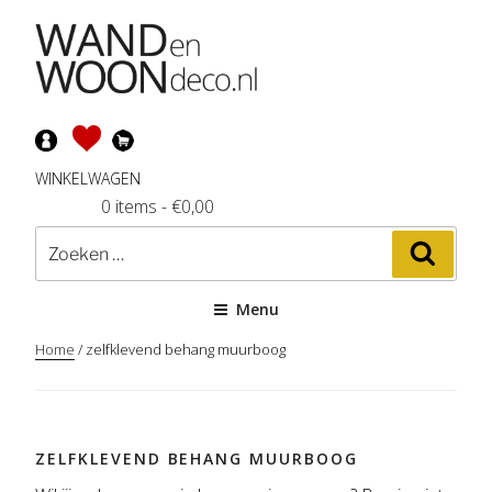
Ga
naar
de
inhoud
WINKELWAGEN
0 items
-
€
0,00
Zoeken
Zoeke
naar:
Menu
Home
/ zelfklevend behang muurboog
ZELFKLEVEND BEHANG MUURBOOG