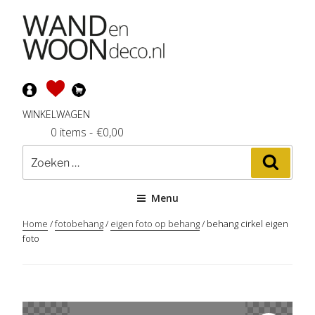
Ga
naar
de
inhoud
WINKELWAGEN
0 items
-
€
0,00
Zoeken
Zoeke
naar:
Menu
Home
/
fotobehang
/
eigen foto op behang
/ behang cirkel eigen
foto