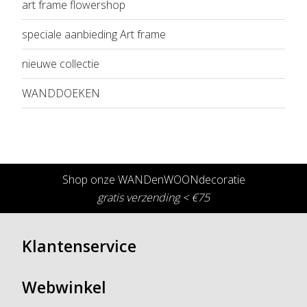
art frame flowershop
speciale aanbieding Art frame
nieuwe collectie
WANDDOEKEN
Shop onze WANDenWOONdecoratie
gratis verzending < €75
Klantenservice
Webwinkel