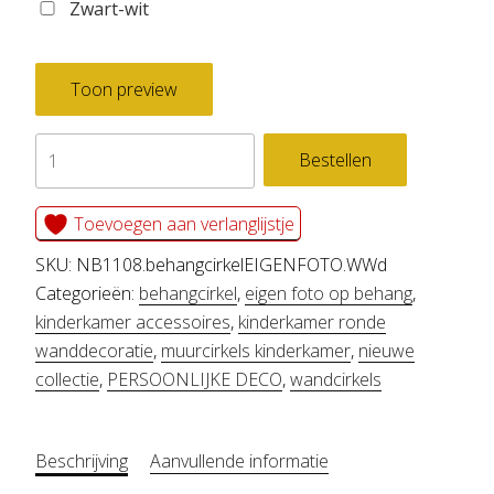
Zwart-wit
Toon preview
behang
Bestellen
cirkel
eigen
Toevoegen aan verlanglijstje
foto
SKU:
NB1108.behangcirkelEIGENFOTO.WWd
aantal
Categorieën:
behangcirkel
,
eigen foto op behang
,
kinderkamer accessoires
,
kinderkamer ronde
wanddecoratie
,
muurcirkels kinderkamer
,
nieuwe
collectie
,
PERSOONLIJKE DECO
,
wandcirkels
Beschrijving
Aanvullende informatie