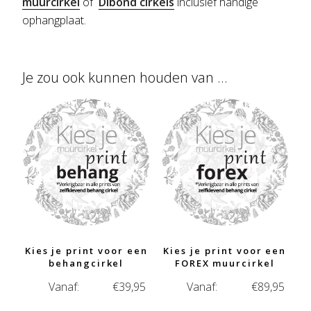
muurcirkel
of
Dibond cirkels
inclusief handige
ophangplaat.
Je zou ook kunnen houden van …
Kies je print voor een
Kies je print voor een
behangcirkel
FOREX muurcirkel
Vanaf:
€
39,95
Vanaf:
€
89,95