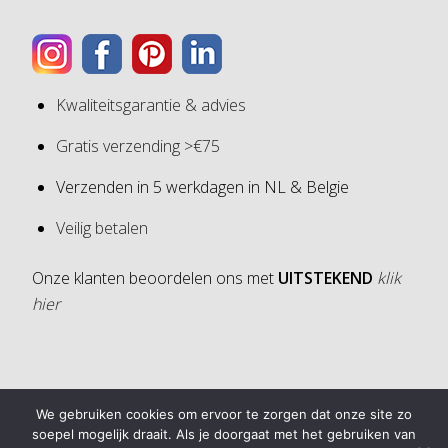
Kwaliteitsgarantie & advies
Gratis verzending >€75
Verzenden in 5 werkdagen in NL & Belgie
Veilig betalen
Onze klanten beoordelen ons met
UITSTEKEND
klik
hier
4,6
We gebruiken cookies om ervoor te zorgen dat onze site zo
4,6 van 5 sterren (op basis van 30 reviews)
soepel mogelijk draait. Als je doorgaat met het gebruiken van