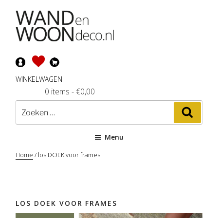
Ga
naar
de
inhoud
WINKELWAGEN
0 items
-
€
0,00
Zoeken
Zoeke
naar:
Menu
Home
/ los DOEK voor frames
LOS DOEK VOOR FRAMES