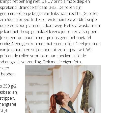
krimpt het behang niet. De UV print is mooi diep en
sprekend. Brandcertificaat B-s2. De rollen zijn
genummerd en je begint van links naar rechts. De rollen
zijn 53 cm breed. Indien er witte ruimte over blijft snij je
deze eenvoudig aan de zijkant weg. Het is afwasbaar en
je kunt het droog gemakkelijk verwijderen en afstrippen.
Je smeert de muur in met lijm dus geen behangtafel
nodig! Geen gereken met maten en rollen. Geef je maten
van je muur in en snij de print uit zoals jij dat wilt. Wij
printen de rollen voor jou maar checken altijd de
sd en gratis verzending. Ook met je eigen foto.
en een
j hebben
r
is 350 g/2
wasbaar en
strippen.
hangtafel
ul je