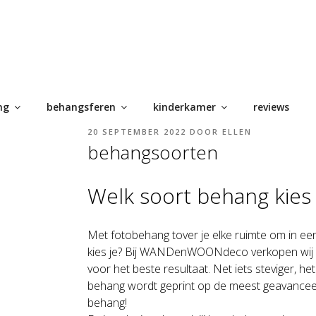
ng
behangsferen
kinderkamer
reviews
GEPLAATST
20 SEPTEMBER 2022
DOOR
ELLEN
OP
behangsoorten
Welk soort behang kies j
Met fotobehang tover je elke ruimte om in ee
kies je? Bij WANDenWOONdeco verkopen wij
voor het beste resultaat. Net iets steviger, h
behang wordt geprint op de meest geavanceer
behang!