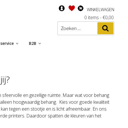
WINKELWAGEN
0 items
-
€
0,00
Zoeken
Zoeken
naar:
service
B2B
ij?
n sfeervolle en gezellige ruimte. Maar wat voor behang
 alleen hoogwaardig behang.
Kies voor goede kwaliteit
et kan tegen een stootje en is licht afneembaar. En ons
de printers. Daardoor spatten de kleuren van het