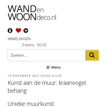
Ga
naar
de
inhoud
WINKELWAGEN
0 items
-
€
0,00
Zoeken
Zoeke
naar:
Menu
GEPLAATST
10 NOVEMBER 2021
DOOR
ELLEN
OP
Kunst aan de muur: kraanvogel
behang
Unieke muurkunst