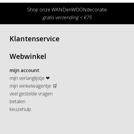
Shop onze WANDenWOONdecoratie
gratis verzending < €75
Klantenservice
Webwinkel
mijn account
mijn verlanglijstje ❤
mijn winkelwagentje 🛒
veel gestelde vragen
betalen
keuzehulp