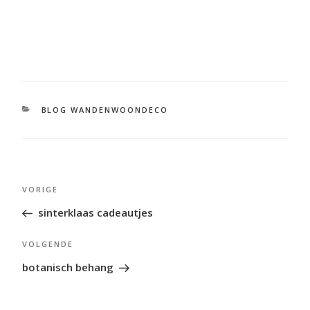
CATEGORIEËN
BLOG WANDENWOONDECO
Bericht
Vorig
VORIGE
navigatie
bericht
sinterklaas cadeautjes
Volgend
VOLGENDE
bericht
botanisch behang