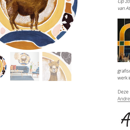
Op zo
van A
grafi
werk 
Deze p
Andr