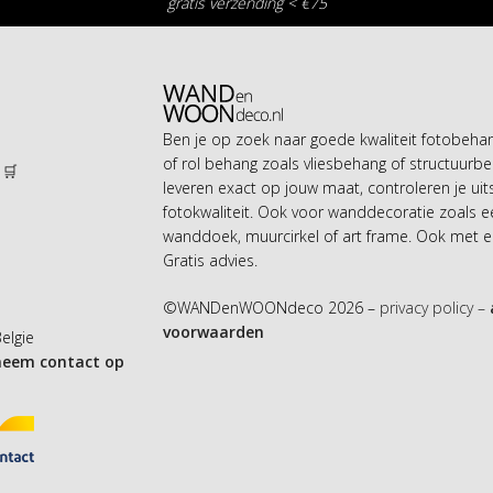
gratis verzending < €75
Ben je op zoek naar goede kwaliteit fotobeh
of rol behang zoals vliesbehang of structuurbe
 🛒
leveren exact op jouw maat, controleren je uit
n
fotokwaliteit. Ook voor wanddecoratie zoals 
wanddoek, muurcirkel of art frame. Ook met ei
Gratis advies.
©WANDenWOONdeco 2026 –
privacy policy –
voorwaarden
Belgie
neem contact op