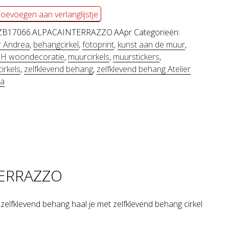
oevoegen aan verlanglijstje
CA
ZB17066.ALPACAINTERRAZZO.AApr
Categorieën:
er Andrea
,
behangcirkel
,
fotoprint
,
kunst aan de muur
,
H woondecoratie
,
muurcirkels
,
muurstickers
,
AZZO
irkels
,
zelfklevend behang
,
zelfklevend behang Atelier
l
ea
 TERRAZZO
 zelfklevend behang haal je met zelfklevend behang cirkel