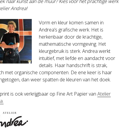
ek naar kunst aan de muur? Kies voor het prachtige werk
telier Andrea!
Vorm en kleur komen samen in
Andrea’s grafische werk. Het is
herkenbaar door de krachtige,
mathematische vormgeving. Het
kleurgebruik is sterk. Andrea werkt
intuïtief, met liefde en aandacht voor
details. Haar handschrift is strak,
sch met organische componenten. De ene keer is haar
ingetogen, dan weer spatten de kleuren van het doek.
rint is ook verkrijgbaar op Fine Art Papier van
Atelier
ea
.