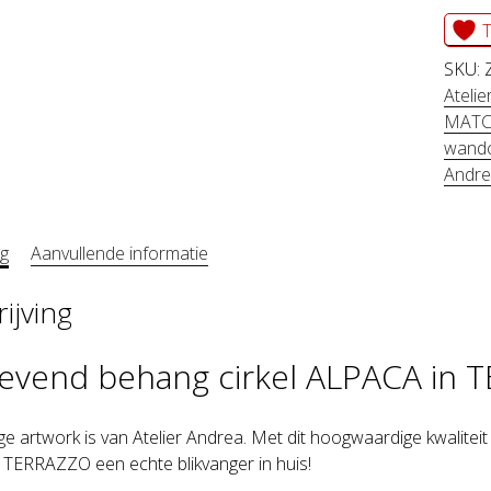
cirkel
T
ALPA
SKU:
in
Ateli
MATC
TERR
wandc
aanta
Andr
ng
Aanvullende informatie
ijving
levend behang cirkel ALPACA in
ige artwork is van Atelier Andrea. Met dit hoogwaardige kwaliteit
TERRAZZO een echte blikvanger in huis!