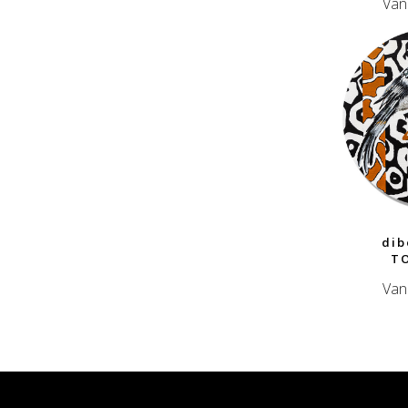
Van
dib
T
Van