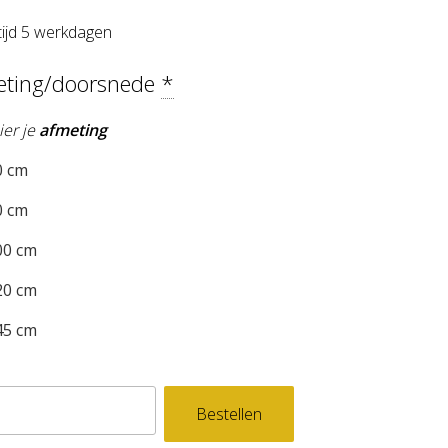
tijd 5 werkdagen
eting/doorsnede
*
ier je
afmeting
 cm
 cm
0 cm
0 cm
5 cm
levend
Bestellen
ng