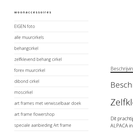
woonaccessoires
EIGEN foto
alle muurcirkels
behangcirkel
zelfklevend behang cirkel
Beschrijvi
forex muurcirkel
dibond cirkel
Beschr
moscirkel
Zelfk
art frames met verwisselbaar doek
art frame flowershop
Dit pracht
speciale aanbieding Art frame
ALPACA in 