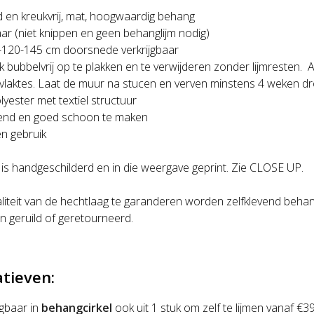
d en kreukvrij, mat, hoogwaardig behang
aar (niet knippen en geen behanglijm nodig)
-120-145 cm doorsnede verkrijgbaar
k bubbelvrij op te plakken en te verwijderen zonder lijmresten. 
rvlaktes. Laat de muur na stucen en verven minstens 4 weken dr
lyester met textiel structuur
nd en goed schoon te maken
n gebruik
 is handgeschilderd en in die weergave geprint. Zie CLOSE UP.
iteit van de hechtlaag te garanderen worden zelfklevend behan
n geruild of geretourneerd.
atieven:
jgbaar in
behangcirkel
ook uit 1 stuk om zelf te lijmen vanaf €3