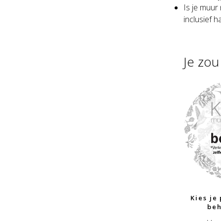
Is je muur
inclusief 
Je zo
Kies je
beh