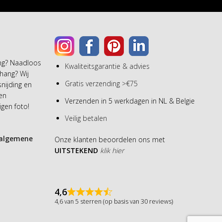
ang? Naadloos
Kwaliteitsgarantie & advies
hang? Wij
Gratis verzending >€75
snijding en
een
Verzenden in 5 werkdagen in NL & Belgie
gen foto!
Veilig betalen
algemene
Onze klanten beoordelen ons met
UITSTEKEND
klik hier
4,6
4,6 van 5 sterren (op basis van 30 reviews)