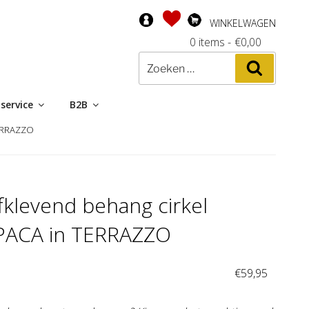
WINKELWAGEN
0 items
-
€
0,00
Zoeken
Zoeken
naar:
service
B2B
TERRAZZO
fklevend behang cirkel
PACA in TERRAZZO
:
€
59,95