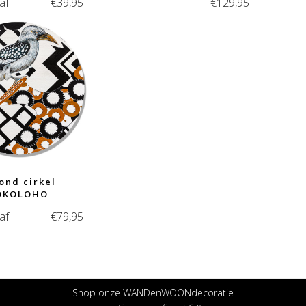
af:
€
39,95
€
129,95
ond cirkel
OKOLOHO
af:
€
79,95
Shop onze WANDenWOONdecoratie