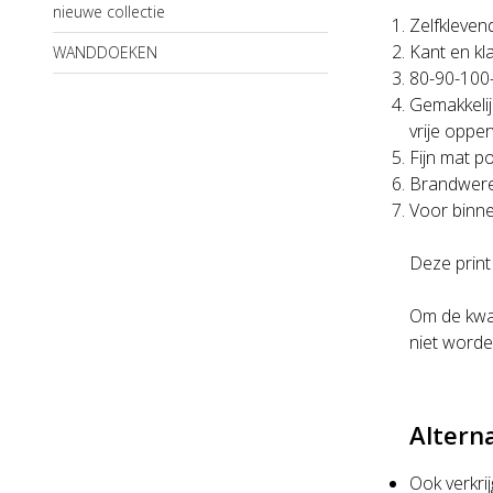
nieuwe collectie
Zelfkleven
Kant en kl
WANDDOEKEN
80-90-100
Gemakkelij
vrije oppe
Fijn mat po
Brandwere
Voor binne
Deze print
Om de kwal
niet worde
Altern
Ook verkri