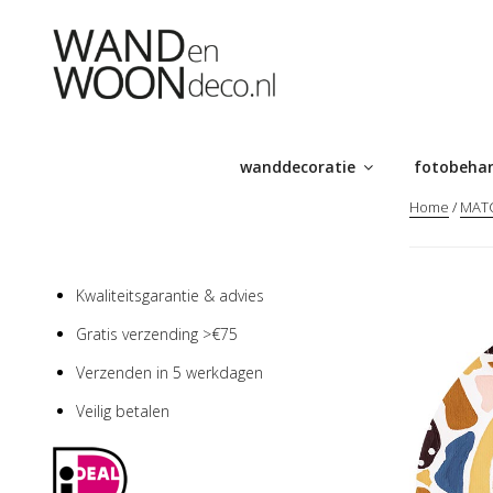
Ga
naar
de
inhoud
wanddecoratie
fotobeha
Home
/
MATC
Kwaliteitsgarantie & advies
Gratis verzending >€75
Verzenden in 5 werkdagen
Veilig betalen