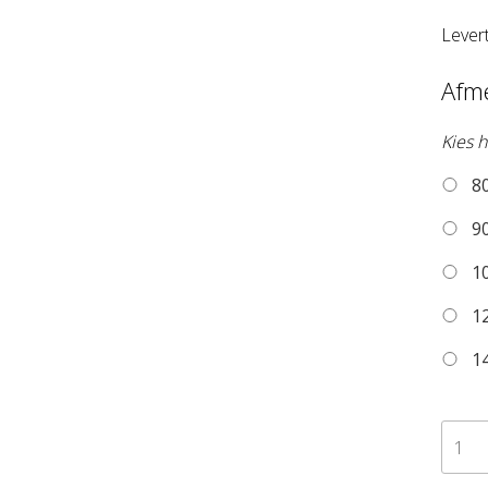
Lever
Afm
Kies h
80
90
10
12
14
zelfk
beha