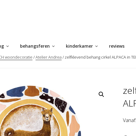
ng
behangsferen
kinderkamer
reviews
H woondecoratie
/
Atelier Andrea
/ zelfklevend behang cirkel ALPACA in 
zel
AL
Vanaf