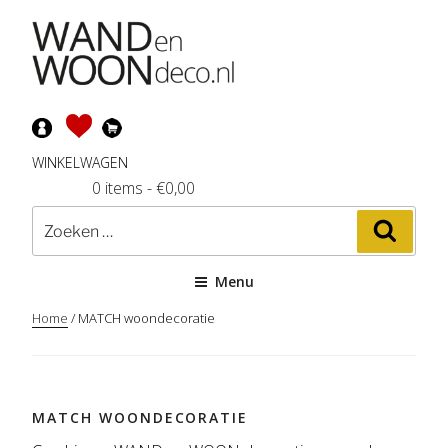
Ga
naar
de
inhoud
WINKELWAGEN
0 items
-
€
0,00
Zoeken
Zoeke
naar:
Menu
Home
/ MATCH woondecoratie
MATCH WOONDECORATIE