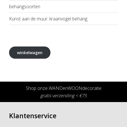
behangsoorten
Kunst aan de muur: kraanvogel behang
winkelwagen
Shop onze WANDenWOONdecoratie
gratis verzending < €75
Klantenservice