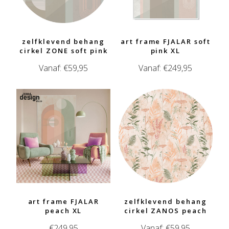
zelfklevend behang
art frame FJALAR soft
cirkel ZONE soft pink
pink XL
Vanaf:
€
59,95
Vanaf:
€
249,95
art frame FJALAR
zelfklevend behang
peach XL
cirkel ZANOS peach
€
249,95
Vanaf:
€
59,95