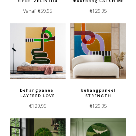
cirkel ZELIN lila
muurboog CATCH ME
Vanaf:
€
59,95
€
129,95
behangpaneel
behangpaneel
LAYERED LOVE
STRENGTH
€
129,95
€
129,95