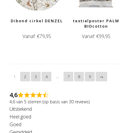
Dibond cirkel DENZEL
textielposter PALM
BIOcotton
Vanaf:
€
79,95
Vanaf:
€
99,95
1
2
3
4
…
7
8
9
→
4,6
4,6 van 5 sterren (op basis van 30 reviews)
Uitstekend
Heel goed
Goed
Gemiddeld