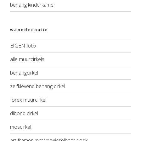
behang kinderkamer
wanddecoatie
EIGEN foto
alle muurcirkels
behangcirkel
zelfklevend behang cirkel
forex muurcirkel
dibond cirkel
moscirkel
art frames met verwisselbaar doek