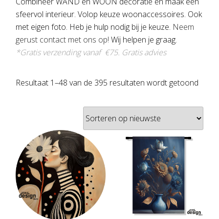
Combineer WAND en WOON decoratie en maak een
sfeervol interieur. Volop keuze woonaccessoires. Ook
met eigen foto. Heb je hulp nodig bij je keuze.
Neem
gerust contact met ons op!
Wij helpen je graag.
*Gratis verzending vanaf €75.
Gratis advies
Gesor
Resultaat 1–48 van de 395 resultaten wordt getoond
op
nieuw