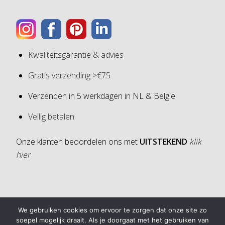
Kwaliteitsgarantie & advies
Gratis verzending >€75
Verzenden in 5 werkdagen in NL & Belgie
Veilig betalen
Onze klanten beoordelen ons met
UITSTEKEND
klik
hier
4,6
We gebruiken cookies om ervoor te zorgen dat onze site zo
4,6 van 5 sterren (op basis van 30 reviews)
soepel mogelijk draait. Als je doorgaat met het gebruiken van