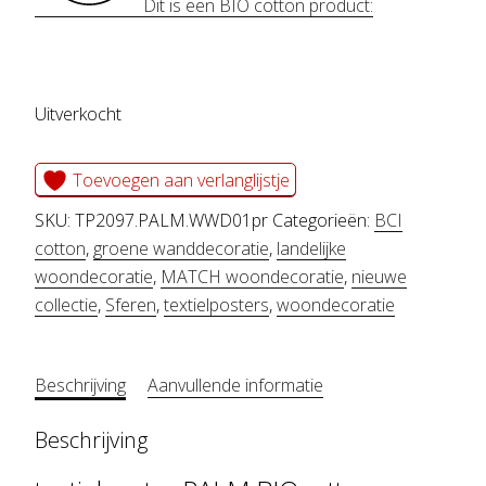
Dit is een BIO cotton product:
Uitverkocht
Toevoegen aan verlanglijstje
SKU:
TP2097.PALM.WWD01pr
Categorieën:
BCI
cotton
,
groene wanddecoratie
,
landelijke
woondecoratie
,
MATCH woondecoratie
,
nieuwe
collectie
,
Sferen
,
textielposters
,
woondecoratie
Beschrijving
Aanvullende informatie
Beschrijving