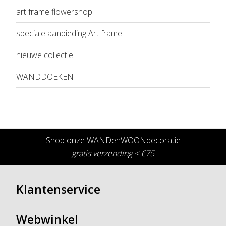
art frame flowershop
speciale aanbieding Art frame
nieuwe collectie
WANDDOEKEN
Shop onze WANDenWOONdecoratie
gratis verzending < €75
Klantenservice
Webwinkel