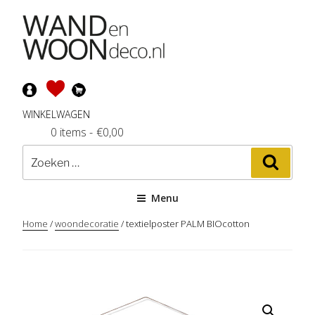
Ga
naar
de
inhoud
WINKELWAGEN
0 items
-
€
0,00
Zoeken
Zoeke
naar:
Menu
Home
/
woondecoratie
/ textielposter PALM BIOcotton