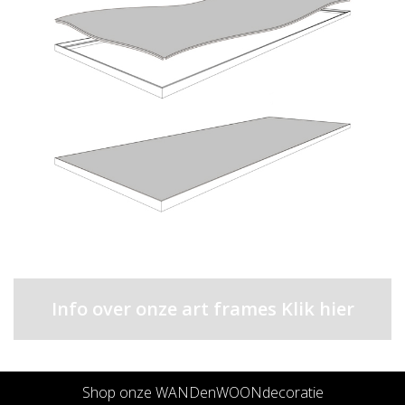
Info over onze art frames Klik hier
Shop onze WANDenWOONdecoratie