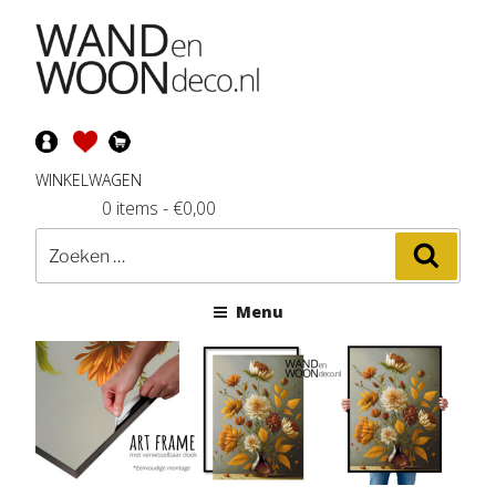
Ga
naar
de
inhoud
WINKELWAGEN
0 items
-
€
0,00
Zoeken
Zoeke
naar:
Menu