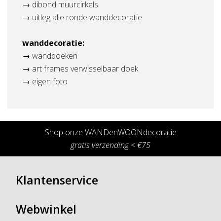
→
dibond muurcirkels
→
uitleg alle ronde wanddecoratie
wanddecoratie:
→
wanddoeken
→
art frames verwisselbaar doek
→
eigen foto
Shop onze WANDenWOONdecoratie
gratis verzending < €75
Klantenservice
Webwinkel