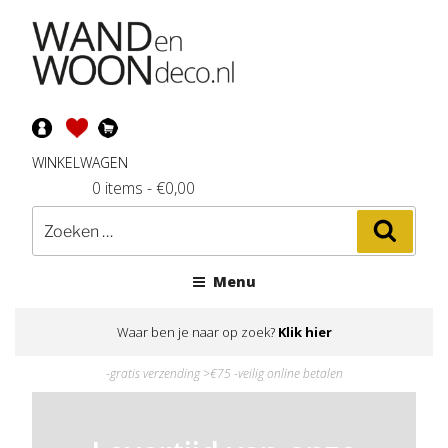
Ga
naar
de
inhoud
WINKELWAGEN
0 items
-
€
0,00
Zoeken
Zoeke
naar:
Menu
Waar ben je naar op zoek?
Klik hier
-gratis verzending >€75 -veilig online betalen