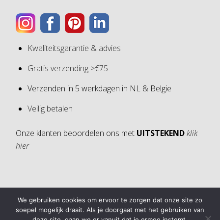
Kwaliteitsgarantie & advies
Gratis verzending >€75
Verzenden in 5 werkdagen in NL & Belgie
Veilig betalen
Onze klanten beoordelen ons met
UITSTEKEND
klik
hier
4,6
We gebruiken cookies om ervoor te zorgen dat onze site zo
4,6 van 5 sterren (op basis van 30 reviews)
soepel mogelijk draait. Als je doorgaat met het gebruiken van
deze site, gaan we er vanuit dat je ermee instemt.