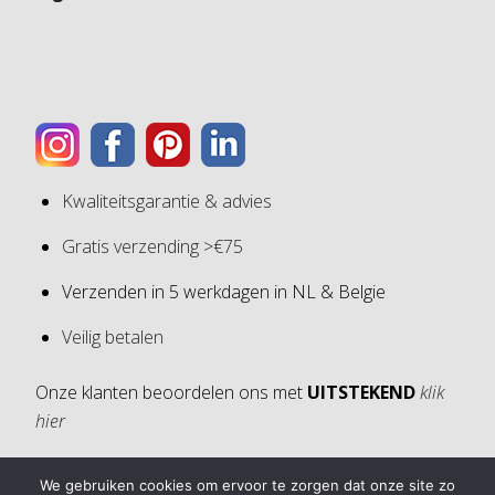
Kwaliteitsgarantie & advies
Gratis verzending >€75
Verzenden in 5 werkdagen in NL & Belgie
Veilig betalen
Onze klanten beoordelen ons met
UITSTEKEND
klik
hier
We gebruiken cookies om ervoor te zorgen dat onze site zo