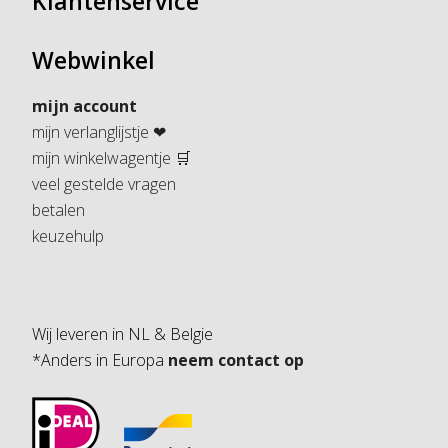
Klantenservice
Meer laden....
volg ons op insta
Webwinkel
mijn account
mijn verlanglijstje ❤
mijn winkelwagentje 🛒
veel gestelde vragen
betalen
keuzehulp
Wij leveren in NL & Belgie
*Anders in Europa
neem contact op