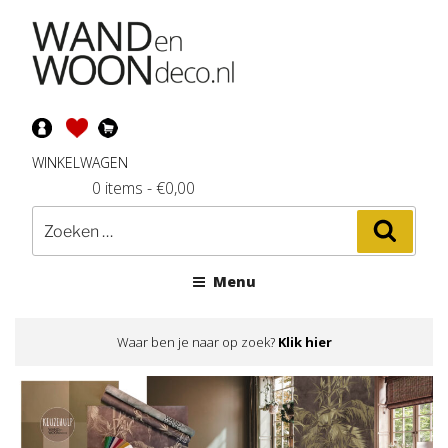
Ga
naar
de
inhoud
WINKELWAGEN
0 items
-
€
0,00
Zoeken
Zoeke
naar:
Menu
Waar ben je naar op zoek?
Klik hier