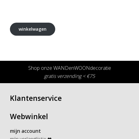
winkelwagen
Shop onze WANDenWOONdecoratie
gratis verzending < €75
Klantenservice
Webwinkel
mijn account
mijn verlanglijstje ❤