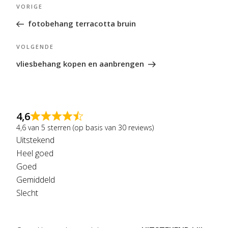
Bericht
Vorig
VORIGE
navigatie
bericht
fotobehang terracotta bruin
Volgend
VOLGENDE
bericht
vliesbehang kopen en aanbrengen
4,6
4,6 van 5 sterren (op basis van 30 reviews)
Uitstekend
Heel goed
Goed
Gemiddeld
Slecht