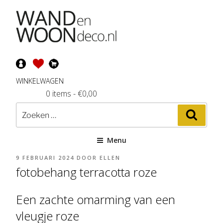
Ga
naar
de
inhoud
WINKELWAGEN
0 items
-
€
0,00
Zoeken
Zoeke
naar:
Menu
GEPLAATST
9 FEBRUARI 2024
DOOR
ELLEN
OP
fotobehang terracotta roze
Een zachte omarming van een
vleugje roze