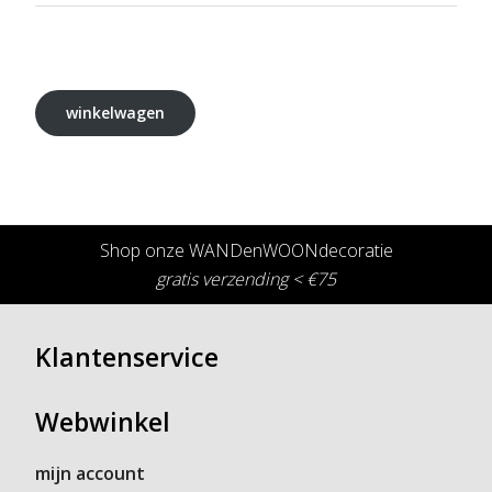
winkelwagen
Shop onze WANDenWOONdecoratie
gratis verzending < €75
Klantenservice
Webwinkel
mijn account