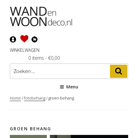
Ga
naar
de
inhoud
WINKELWAGEN
0 items
-
€
0,00
Zoeken
Zoeke
naar:
Menu
Home
/
fotobehang
/ groen behang
GROEN BEHANG