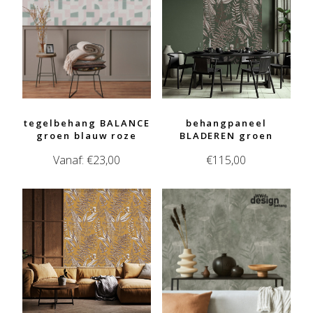
tegelbehang BALANCE
behangpaneel
groen blauw roze
BLADEREN groen
Vanaf:
€
23,00
€
115,00