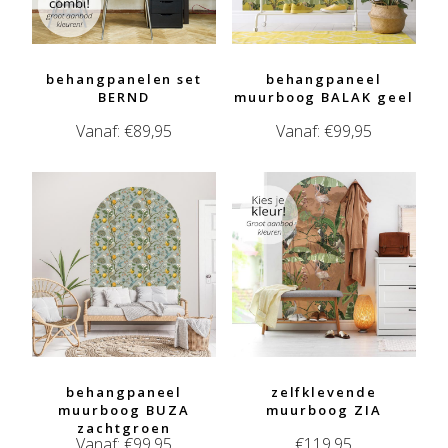
behangpanelen set
behangpaneel
BERND
muurboog BALAK geel
Vanaf:
€
89,95
Vanaf:
€
99,95
behangpaneel
zelfklevende
muurboog BUZA
muurboog ZIA
zachtgroen
Vanaf:
€
99,95
€
119,95