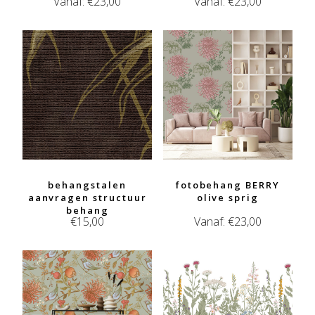
Vanaf:
€
23,00
Vanaf:
€
23,00
behangstalen
fotobehang BERRY
aanvragen structuur
olive sprig
behang
€
15,00
Vanaf:
€
23,00