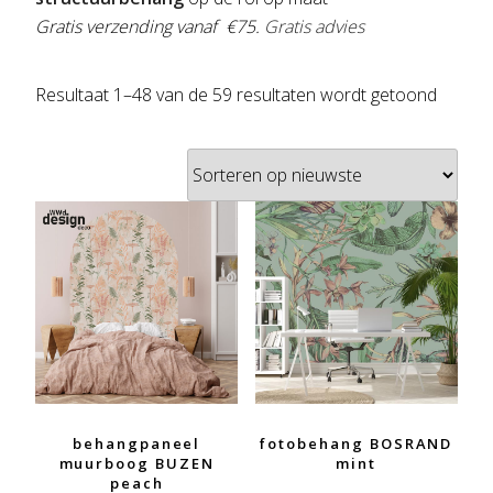
Gratis verzending vanaf €75.
Gratis advies
Gesort
Resultaat 1–48 van de 59 resultaten wordt getoond
op
nieuws
behangpaneel
fotobehang BOSRAND
muurboog BUZEN
mint
peach