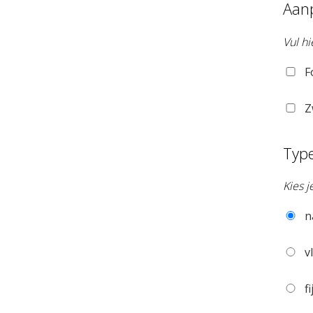
Aan
Vul hi
F
Z
Typ
Kies 
n
vl
fi