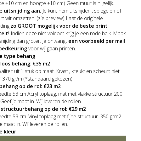
te +10 cm en hoogte +10 cm) Geen muur is nl gelijk.
e uitsnijding aan.
Je kunt hem uitsnijden , spiegelen of
rt wit omzetten. (zie preview) Laat de originele
lding
zo GROOT mogelijk voor de beste print
teit!
Indien deze niet voldoet krijg je een rode balk. Maak
snijding dan groter. Je ontvangt
een voorbeeld per mail
oedkeuring
voor wij gaan printen.
je type behang
loos behang: €35 m2
liteit uit 1 stuk op maat. Krast , kreukt en scheurt niet.
f 370 gr/m (*standaard gekozen)
sbehang op de rol: €23 m2
edte 53 cm Acryl toplaag, mat met vlakke structuur 200
Geef je maat in. Wij leveren de rollen.
e structuurbehang op de rol: €29 m2
edte 53 cm. Vinyl toplaag met fijne structuur. 350 grm2
e maat in. Wij leveren de rollen.
je kleur