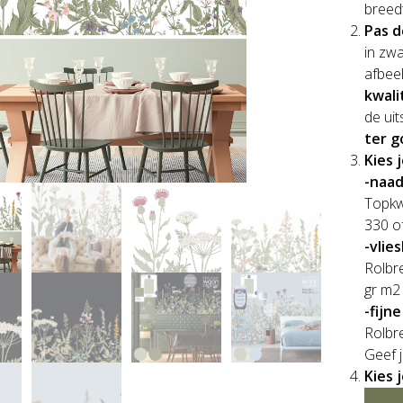
breed
Pas d
in zwa
afbee
kwali
de uit
ter g
Kies 
-naad
Topkwa
330 o
-vlie
Rolbre
gr m2 
-fijn
Rolbre
Geef j
Kies 