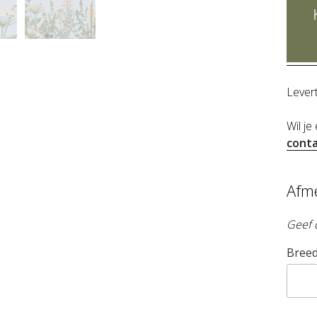
Lever
Wil je
conta
Afm
Geef 
Breed