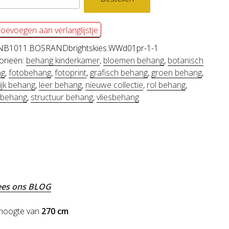
VENKEL
oevoegen aan verlanglijstje
l
NB1011.BOSRANDbrightskies.WWd01pr-1-1
orieën:
behang kinderkamer
,
bloemen behang
,
botanisch
ng
,
fotobehang
,
fotoprint
,
grafisch behang
,
groen behang
,
ijk behang
,
leer behang
,
nieuwe collectie
,
rol behang
,
g behang
,
structuur behang
,
vliesbehang
es ons BLOG
hoogte van
270 cm