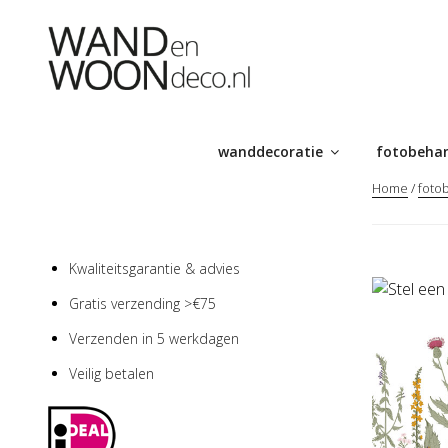
Ga
naar
de
inhoud
wanddecoratie
fotobeha
Home
/
foto
Kwaliteitsgarantie & advies
Gratis verzending >€75
Verzenden in 5 werkdagen
Veilig betalen