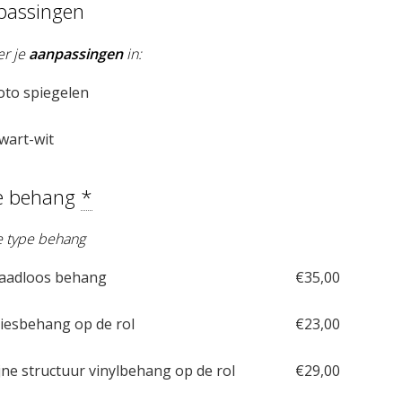
passingen
er je
aanpassingen
in:
oto spiegelen
wart-wit
e behang
*
je type behang
aadloos behang
€
35,00
iesbehang op de rol
€
23,00
jne structuur vinylbehang op de rol
€
29,00