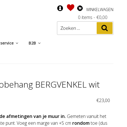
WINKELWAGEN
0 items
-
€
0,00
Zoeken
Zoeken
naar:
service
B2B
tobehang BERGVENKEL wit
:
€
23,00
de afmetingen van je muur in.
Gemeten vanuit het
te punt. Voeg een marge van +5 cm
rondom
toe (dus