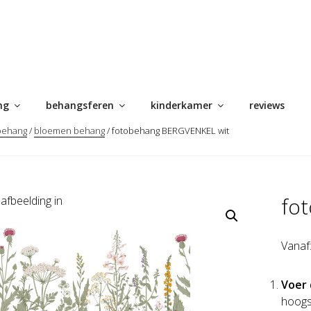
ng
behangsferen
kinderkamer
reviews
behang
/
bloemen behang
/ fotobehang BERGVENKEL wit
fo
Vanaf
Voer 
hoogs