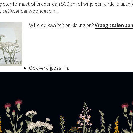
 groter formaat of breder dan 500 cm of wil je een andere uits
ervice@wandenwoondeco.nl
Wil je de kwaliteit en kleur zien?
Vraag stalen aa
Ook verkrijgbaar in: