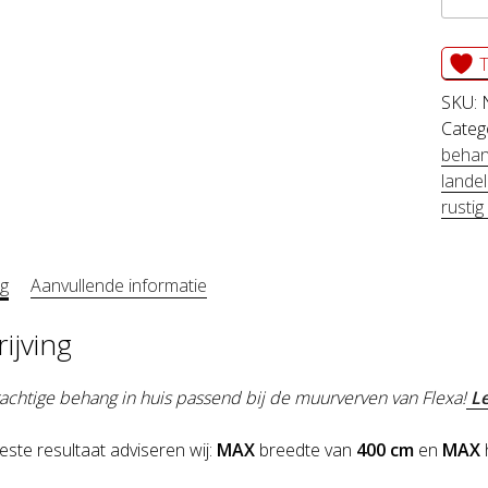
BERG
wit
T
aanta
SKU:
Categ
beha
landel
rusti
ng
Aanvullende informatie
ijving
rachtige behang in huis passend bij de muurverven van Flexa!
Le
este resultaat adviseren wij:
MAX
breedte van
400 cm
en
MAX