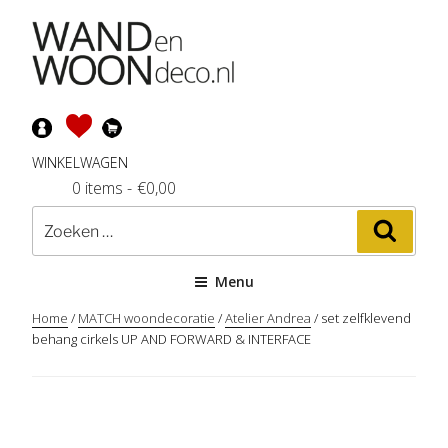
Ga
naar
de
inhoud
WINKELWAGEN
0 items
-
€
0,00
Zoeken
Zoeke
naar:
Menu
Home
/
MATCH woondecoratie
/
Atelier Andrea
/ set zelfklevend
behang cirkels UP AND FORWARD & INTERFACE