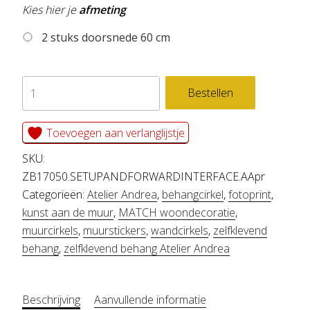
Kies hier je
afmeting
2 stuks doorsnede 60 cm
set
Bestellen
zelfklevend
behang
Toevoegen aan verlanglijstje
cirkels
SKU:
UP
ZB17050.SETUPANDFORWARDINTERFACE.AApr
Categorieën:
Atelier Andrea
,
behangcirkel
,
fotoprint
,
AND
kunst aan de muur
,
MATCH woondecoratie
,
FORWARD
muurcirkels
,
muurstickers
,
wandcirkels
,
zelfklevend
&
behang
,
zelfklevend behang Atelier Andrea
INTERFACE
aantal
Beschrijving
Aanvullende informatie