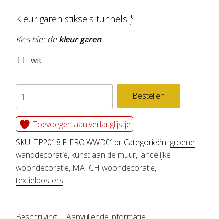
Kleur garen stiksels tunnels
*
Kies hier de
kleur garen
wit
textielposter
Bestellen
PIERO
aantal
Toevoegen aan verlanglijstje
SKU:
TP2018.PIERO.WWD01pr
Categorieën:
groene
wanddecoratie
,
kunst aan de muur
,
landelijke
woondecoratie
,
MATCH woondecoratie
,
textielposters
Beschrijving
Aanvullende informatie