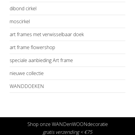
dibond cirkel
moscirkel
art frames met verwisselbaar doek
art frame flowershop
speciale aanbieding Art frame
nieuwe collectie
WANDDOEKEN
Shop onze WANDenWOONdecoratie
gratis verzending < €75