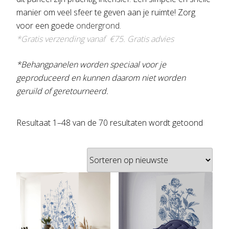
manier om veel sfeer te geven aan je ruimte! Zorg
voor een goede
ondergrond.
*Gratis verzending vanaf €75.
Gratis advies
*Behangpanelen worden speciaal voor je
geproduceerd en kunnen daarom niet worden
geruild of geretourneerd.
Gesort
Resultaat 1–48 van de 70 resultaten wordt getoond
op
nieuws