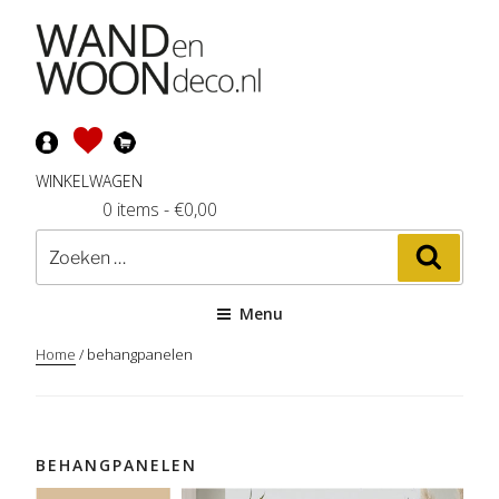
Ga
naar
de
inhoud
WINKELWAGEN
0 items
-
€
0,00
Zoeken
Zoeke
naar:
Menu
Home
/ behangpanelen
BEHANGPANELEN