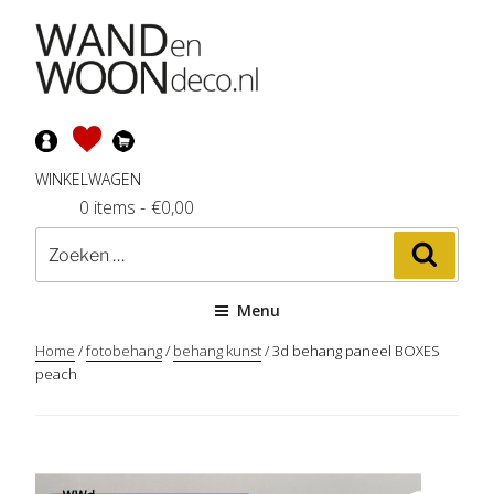
Ga
naar
de
inhoud
WINKELWAGEN
0 items
-
€
0,00
Zoeken
Zoeke
naar:
Menu
Home
/
fotobehang
/
behang kunst
/ 3d behang paneel BOXES
peach