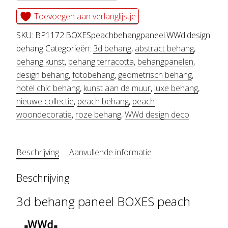
paneel
Toevoegen aan verlanglijstje
BOXES
SKU:
BP1172.BOXESpeachbehangpaneel.WWd.design
peach
behang
Categorieën:
3d behang
,
abstract behang
,
behang kunst
,
behang terracotta
,
behangpanelen
,
aantal
design behang
,
fotobehang
,
geometrisch behang
,
hotel chic behang
,
kunst aan de muur
,
luxe behang
,
nieuwe collectie
,
peach behang
,
peach
woondecoratie
,
roze behang
,
WWd design deco
Beschrijving
Aanvullende informatie
Beschrijving
3d behang paneel BOXES peach