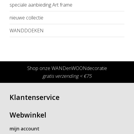
speciale aanbieding Art frame
nieuwe collectie
WANDDOEKEN
Shop onze WANDenWOONdecoratie
gratis verzending < €75
Klantenservice
Webwinkel
mijn account