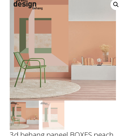
3d behang paneel BOXES peach