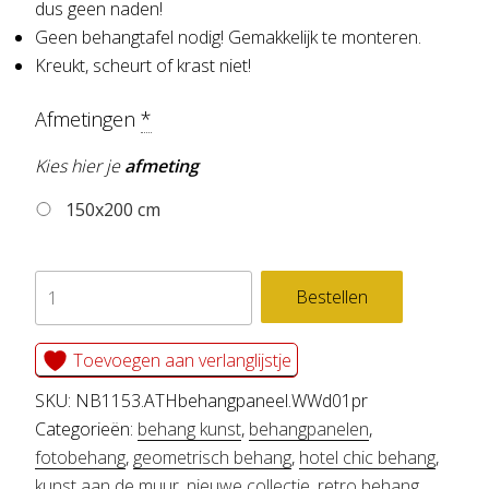
dus geen naden!
Geen behangtafel nodig! Gemakkelijk te monteren.
Kreukt, scheurt of krast niet!
Afmetingen
*
Kies hier je
afmeting
150x200 cm
behangpaneel
Bestellen
BATH
aantal
Toevoegen aan verlanglijstje
SKU:
NB1153.ATHbehangpaneel.WWd01pr
Categorieën:
behang kunst
,
behangpanelen
,
fotobehang
,
geometrisch behang
,
hotel chic behang
,
kunst aan de muur
,
nieuwe collectie
,
retro behang
,