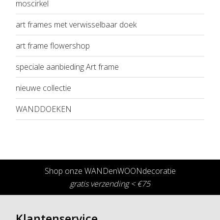
moscirkel
art frames met verwisselbaar doek
art frame flowershop
speciale aanbieding Art frame
nieuwe collectie
WANDDOEKEN
Shop onze WANDenWOONdecoratie
gratis verzending < €75
Klantenservice