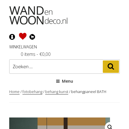
Ga
naar
de
inhoud
WINKELWAGEN
0 items
-
€
0,00
Zoeken
Zoeke
naar:
Menu
Home
/
fotobehang
/
behang kunst
/ behangpaneel BATH