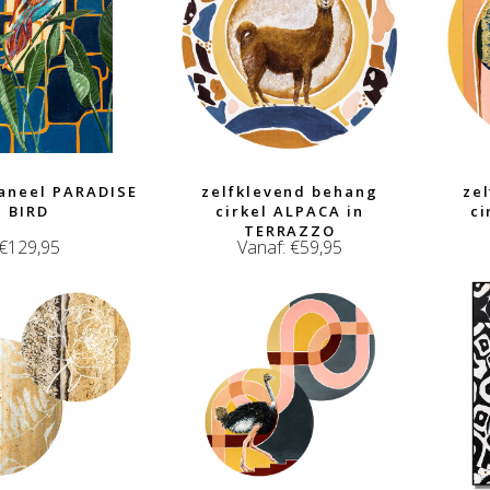
aneel PARADISE
zelfklevend behang
ze
BIRD
cirkel ALPACA in
c
TERRAZZO
€
129,95
Vanaf:
€
59,95