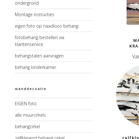
ondergrond
Montage instructies
eigen foto op naadloos behang
fotobehang bestellen via
W
klantenservice
KR
behangstalen aanvragen
Va
behang kinderkamer
wanddecoatie
EIGEN foto
alle muurcirkels
behangcirkel
zelfklevend behang cirkel
zelfkl