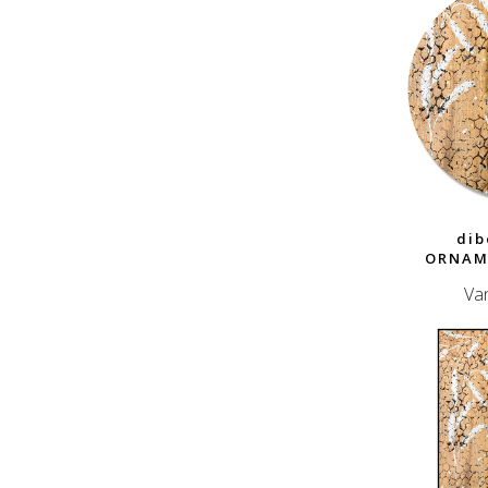
dib
ORNAM
Va