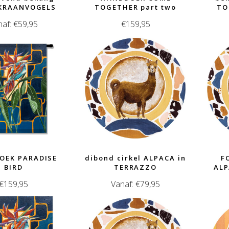
 KRAANVOGELS
TOGETHER part two
TO
naf:
€
59,95
€
159,95
OEK PARADISE
dibond cirkel ALPACA in
F
BIRD
TERRAZZO
ALP
€
159,95
Vanaf:
€
79,95