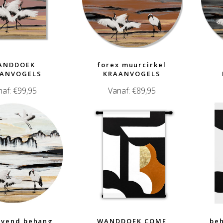
ANDDOEK
forex muurcirkel
AANVOGELS
KRAANVOGELS
naf:
€
99,95
Vanaf:
€
89,95
evend behang
WANDDOEK COME
be