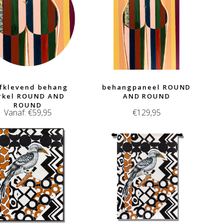
lfklevend behang
behangpaneel ROUND
irkel ROUND AND
AND ROUND
ROUND
Vanaf:
€
59,95
€
129,95