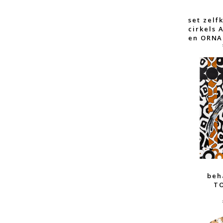
set zel
cirkels
en ORN
beh
T