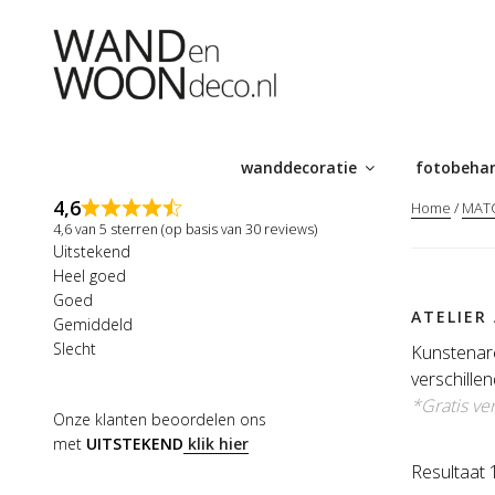
Ga
naar
de
inhoud
wanddecoratie
fotobeha
4,6
Home
/
MATC
4,6 van 5 sterren (op basis van 30 reviews)
Uitstekend
Heel goed
Goed
ATELIER
Gemiddeld
Slecht
Kunstenar
verschille
*Gratis ve
Onze klanten beoordelen ons
met
UITSTEKEND
klik hier
Resultaat 