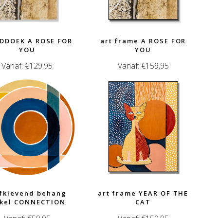
DDOEK A ROSE FOR
art frame A ROSE FOR
YOU
YOU
Vanaf:
€
129,95
Vanaf:
€
159,95
lfklevend behang
art frame YEAR OF THE
rkel CONNECTION
CAT