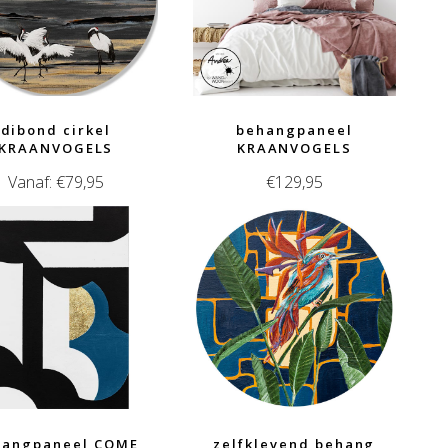
dibond cirkel
behangpaneel
KRAANVOGELS
KRAANVOGELS
Vanaf:
€
79,95
€
129,95
hangpaneel COME
zelfklevend behang