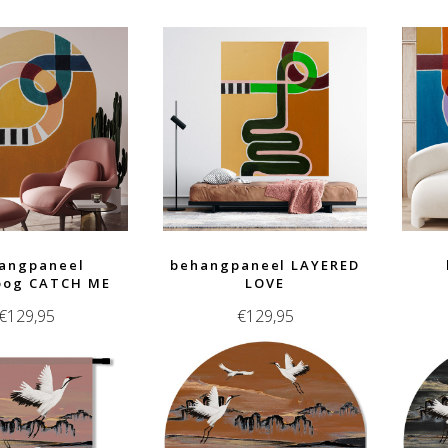
op
nieuwste
angpaneel
behangpaneel LAYERED
oog CATCH ME
LOVE
€
129,95
€
129,95