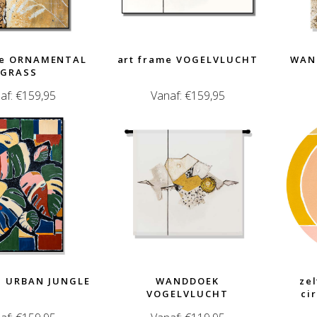
me ORNAMENTAL
art frame VOGELVLUCHT
WAN
GRASS
af:
€
159,95
Vanaf:
€
159,95
e URBAN JUNGLE
WANDDOEK
ze
VOGELVLUCHT
ci