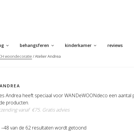
ng
behangsferen
kinderkamer
reviews
H woondecoratie
/ Atelier Andrea
 ANDREA
es Andrea heeft speciaal voor WANDeWOONdeco een aantal prac
nde producten.
rzending vanaf €75.
Gratis advies
Gesorteerd
1–48 van de 62 resultaten wordt getoond