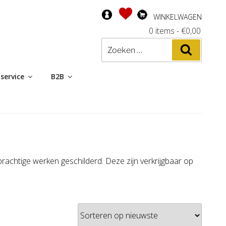
WINKELWAGEN
0 items
-
€
0,00
Zoeken
Zoeken
naar:
service
B2B
htige werken geschilderd. Deze zijn verkrijgbaar op