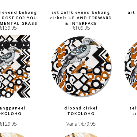
fklevend behang
set zelfklevend behang
art
 A ROSE FOR YOU
cirkels UP AND FORWARD
AMENTAL GRASS
& INTERFACE
€
139,95
€
109,95
angpaneel
dibond cirkel
ze
OKOLOHO
TOKOLOHO
c
€
129,95
Vanaf:
€
79,95