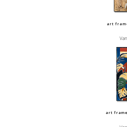
art fra
Van
art fram