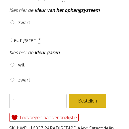
Kies hier de
kleur van het ophangsysteem
zwart
Kleur garen
*
Kies hier de
kleur garen
wit
zwart
WANDDOEK
Bestellen
PARADISE
BIRD
Toevoegen aan verlanglijstje
aantal
SKU:
WDK16037.PARADISEBIRD.AApr
Categorieën: