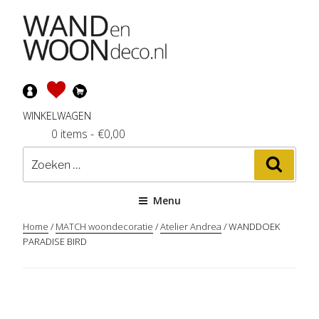
Ga
naar
de
inhoud
WINKELWAGEN
0 items
-
€
0,00
Zoeken
Zoeke
naar:
Menu
Home
/
MATCH woondecoratie
/
Atelier Andrea
/ WANDDOEK
PARADISE BIRD