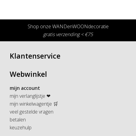
Shop onze WANDenWOONdecoratie
gratis verzending < €75
Klantenservice
Webwinkel
mijn account
mijn verlanglijstje ❤
mijn winkelwagentje 🛒
veel gestelde vragen
betalen
keuzehulp