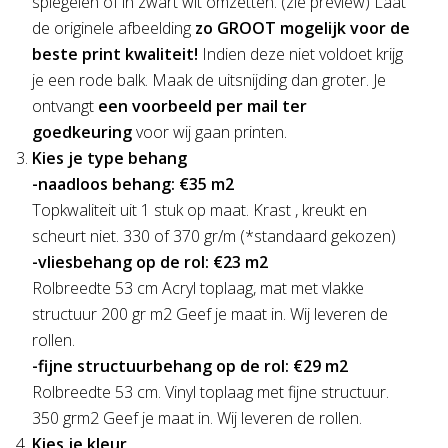
spiegelen of in zwart wit omzetten. (zie preview) Laat
de originele afbeelding
zo GROOT mogelijk voor de
beste print kwaliteit!
Indien deze niet voldoet krijg
je een rode balk. Maak de uitsnijding dan groter. Je
ontvangt
een voorbeeld per mail ter
goedkeuring
voor wij gaan printen.
Kies je type behang
-naadloos behang: €35 m2
Topkwaliteit uit 1 stuk op maat. Krast , kreukt en
scheurt niet. 330 of 370 gr/m (*standaard gekozen)
-vliesbehang op de rol: €23 m2
Rolbreedte 53 cm Acryl toplaag, mat met vlakke
structuur 200 gr m2 Geef je maat in. Wij leveren de
rollen.
-fijne structuurbehang op de rol: €29 m2
Rolbreedte 53 cm. Vinyl toplaag met fijne structuur.
350 grm2 Geef je maat in. Wij leveren de rollen.
Kies je kleur