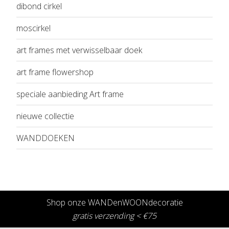
dibond cirkel
moscirkel
art frames met verwisselbaar doek
art frame flowershop
speciale aanbieding Art frame
nieuwe collectie
WANDDOEKEN
Shop onze WANDenWOONdecoratie
gratis verzending < €75