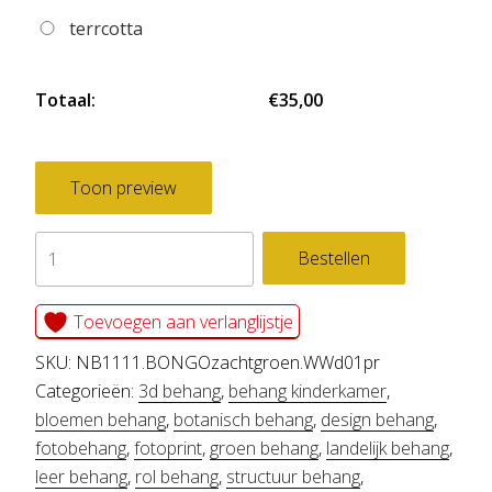
terrcotta
Totaal:
€35,00
Toon preview
fotobehang
Bestellen
BONGO
zacht
Toevoegen aan verlanglijstje
groen
SKU:
NB1111.BONGOzachtgroen.WWd01pr
aantal
Categorieën:
3d behang
,
behang kinderkamer
,
bloemen behang
,
botanisch behang
,
design behang
,
fotobehang
,
fotoprint
,
groen behang
,
landelijk behang
,
leer behang
,
rol behang
,
structuur behang
,