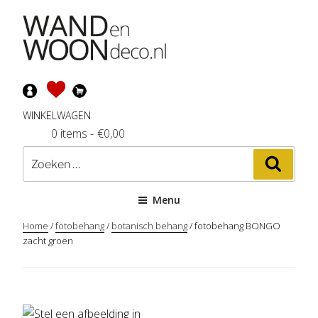
Ga
naar
de
inhoud
WINKELWAGEN
0 items
-
€
0,00
Zoeken
Zoeke
naar:
Menu
Home
/
fotobehang
/
botanisch behang
/ fotobehang BONGO
zacht groen