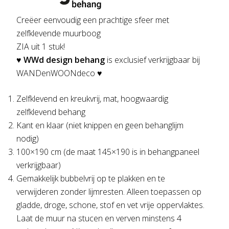
Creëer eenvoudig een prachtige sfeer met
zelfklevende muurboog
ZIA uit 1 stuk!
♥
WWd design behang
is exclusief verkrijgbaar bij
WANDenWOONdeco ♥
Zelfklevend en kreukvrij, mat, hoogwaardig
zelfklevend behang
Kant en klaar (niet knippen en geen behanglijm
nodig)
100×190 cm (de maat 145×190 is in behangpaneel
verkrijgbaar)
Gemakkelijk bubbelvrij op te plakken en te
verwijderen zonder lijmresten. Alleen toepassen op
gladde, droge, schone, stof en vet vrije oppervlaktes.
Laat de muur na stucen en verven minstens 4