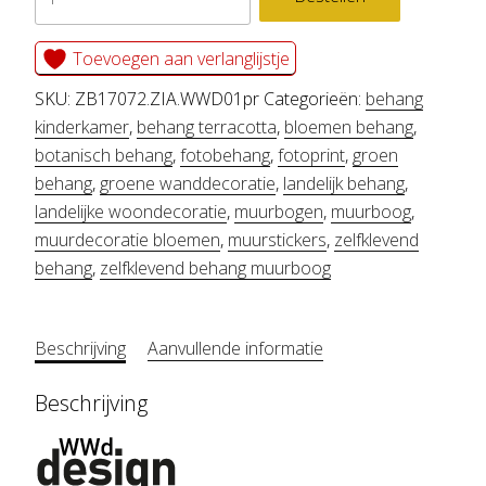
muurboog
ZIA
Toevoegen aan verlanglijstje
aantal
SKU:
ZB17072.ZIA.WWD01pr
Categorieën:
behang
kinderkamer
,
behang terracotta
,
bloemen behang
,
botanisch behang
,
fotobehang
,
fotoprint
,
groen
behang
,
groene wanddecoratie
,
landelijk behang
,
landelijke woondecoratie
,
muurbogen
,
muurboog
,
muurdecoratie bloemen
,
muurstickers
,
zelfklevend
behang
,
zelfklevend behang muurboog
Beschrijving
Aanvullende informatie
Beschrijving