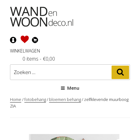
Ga
naar
de
inhoud
WINKELWAGEN
0 items
-
€
0,00
Zoeken
Zoeke
naar:
Menu
Home
/
fotobehang
/
bloemen behang
/ zelfklevende muurboog
ZIA