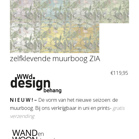
zelfklevende muurboog ZIA
€
119,95
N I E U W ! –
De vorm van het nieuwe seizoen: de
muurboog. Bij ons verkrijgbaar in uni en prints-
gratis
verzending