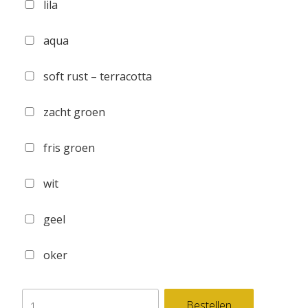
lila
aqua
soft rust – terracotta
zacht groen
fris groen
wit
geel
oker
zelfklevende
Bestellen