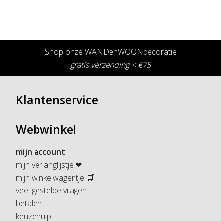
Shop onze WANDenWOONdecoratie
gratis verzending < €75
Klantenservice
Webwinkel
mijn account
mijn verlanglijstje ❤
mijn winkelwagentje 🛒
veel gestelde vragen
betalen
keuzehulp