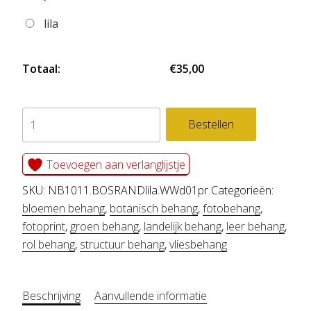
lila
Totaal:
€35,00
fotobehang
Bestellen
BOSRAND
lila
Toevoegen aan verlanglijstje
aantal
SKU:
NB1011.BOSRANDlila.WWd01pr
Categorieën:
bloemen behang
,
botanisch behang
,
fotobehang
,
fotoprint
,
groen behang
,
landelijk behang
,
leer behang
,
rol behang
,
structuur behang
,
vliesbehang
Beschrijving
Aanvullende informatie