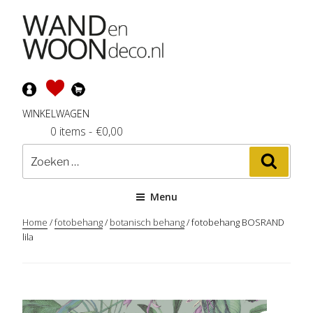
Ga
naar
de
inhoud
WINKELWAGEN
0 items
-
€
0,00
Zoeken
Zoeke
naar:
Menu
Home
/
fotobehang
/
botanisch behang
/ fotobehang BOSRAND
lila