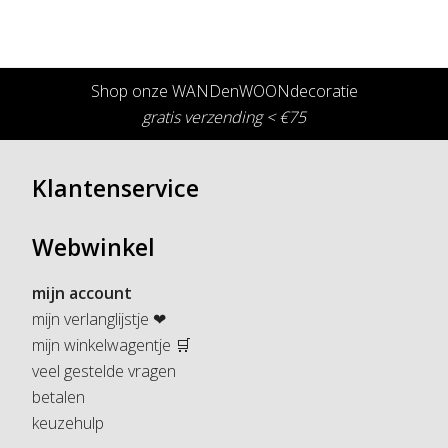
Shop onze WANDenWOONdecoratie
gratis verzending < €75
Klantenservice
Webwinkel
mijn account
mijn verlanglijstje ❤
mijn winkelwagentje 🛒
veel gestelde vragen
betalen
keuzehulp