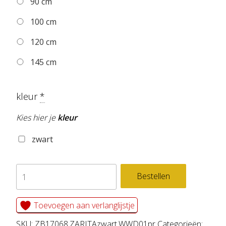
90 cm
100 cm
120 cm
145 cm
kleur
*
Kies hier je
kleur
zwart
zelfklevend
Bestellen
behang
cirkel
Toevoegen aan verlanglijstje
ZARITA
SKU:
ZB17068.ZARITAzwart.WWD01pr
Categorieën: