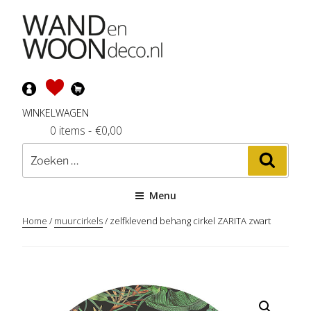
Ga
naar
de
inhoud
WINKELWAGEN
0 items
-
€
0,00
Zoeken
Zoeke
naar:
Menu
Home
/
muurcirkels
/ zelfklevend behang cirkel ZARITA zwart