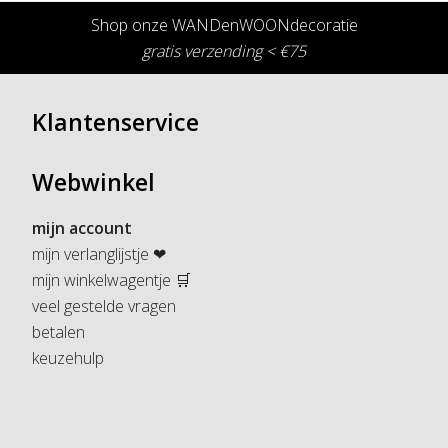
Shop onze WANDenWOONdecoratie
gratis verzending < €75
Klantenservice
Webwinkel
mijn account
mijn verlanglijstje ❤
mijn winkelwagentje 🛒
veel gestelde vragen
betalen
keuzehulp