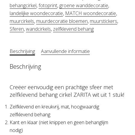
wit
behangcirkel
,
fotoprint
,
groene wanddecoratie
,
landelijke woondecoratie
,
MATCH woondecoratie
,
aantal
muurcirkels
,
muurdecoratie bloemen
,
muurstickers
,
Sferen
,
wandcirkels
,
zelfklevend behang
Beschrijving
Aanvullende informatie
Beschrijving
Creëer eenvoudig een prachtige sfeer met
zelfklevend behang cirkel ZARITA wit uit 1 stuk!
Zelfklevend en kreukvrij, mat, hoogwaardig
zelfklevend behang
Kant en klaar (niet knippen en geen behanglijm
nodig)