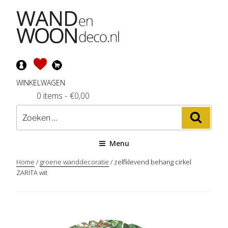
Ga
naar
de
inhoud
WINKELWAGEN
0 items
-
€
0,00
Zoeken
Zoeke
naar:
Menu
Home
/
groene wanddecoratie
/ zelfklevend behang cirkel
ZARITA wit