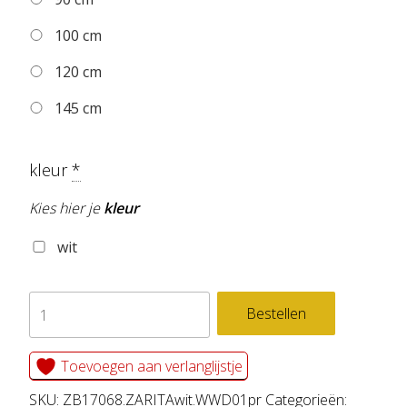
100 cm
120 cm
145 cm
kleur
*
Kies hier je
kleur
wit
zelfklevend
Bestellen
behang
cirkel
Toevoegen aan verlanglijstje
ZARITA
SKU:
ZB17068.ZARITAwit.WWD01pr
Categorieën: