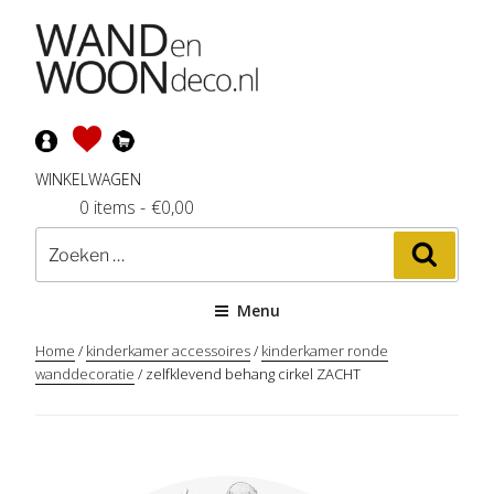
Ga
naar
de
inhoud
WINKELWAGEN
0 items
-
€
0,00
Zoeken
Zoeke
naar:
Menu
Home
/
kinderkamer accessoires
/
kinderkamer ronde
wanddecoratie
/ zelfklevend behang cirkel ZACHT