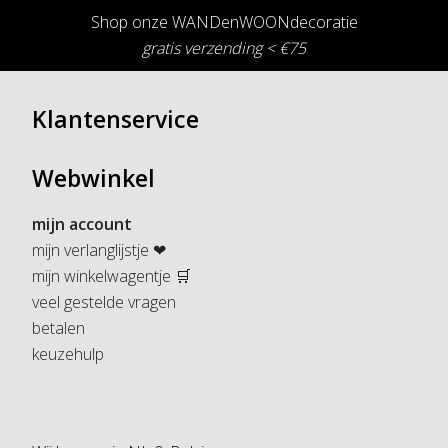
Shop onze WANDenWOONdecoratie
gratis verzending < €75
Klantenservice
Webwinkel
mijn account
mijn verlanglijstje ❤
mijn winkelwagentje 🛒
veel gestelde vragen
betalen
keuzehulp