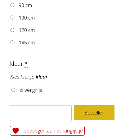
90 cm
100 cm
120 cm
145 cm
kleur
*
Kies hier je
kleur
zilvergrijs
zelfklevend
Bestellen
behang
cirkel
Toevoegen aan verlanglijstje