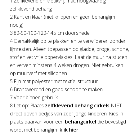
1.Zelfklevend en kreukvrij, mat, hoogwaardig
zelfklevend behang
2.Kant en klaar (niet knippen en geen behanglijm
nodig)
3.80-90-100-120-145 cm doorsnede
4.Gemakkelijk op te plakken en te verwijderen zonder
lijmresten. Alleen toepassen op gladde, droge, schone,
stof en vet vrije oppervlaktes. Laat de muur na stucen
en verven minstens 4 weken drogen. Niet gebruiken
op muurverf met siliconen
5.Fijn mat polyester met textiel structuur
6.Brandwerend en goed schoon te maken
7.Voor binnen gebruik
8.Let op: Plaats
zelfklevend behang cirkels
NIET
direct boven bedjes van zeer jonge kinderen. Kies in
plaats daarvan voor een
behangcirkel
die bevestigd
wordt met behanglijm
klik hier