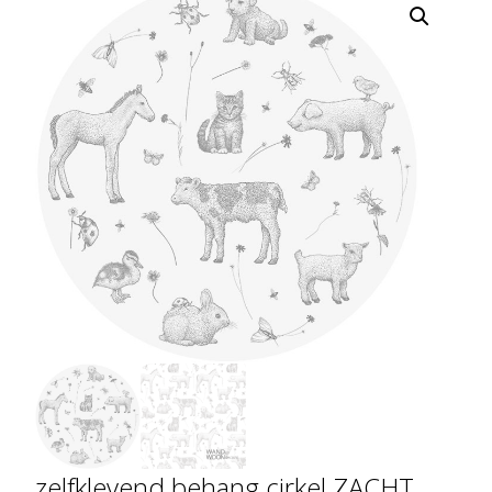
zelfklevend behang cirkel ZACHT