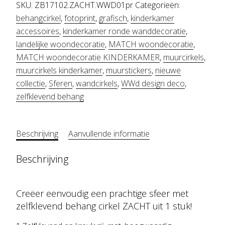
ZACHT
SKU:
ZB17102.ZACHT.WWD01pr
Categorieën:
aantal
behangcirkel
,
fotoprint
,
grafisch
,
kinderkamer
accessoires
,
kinderkamer ronde wanddecoratie
,
landelijke woondecoratie
,
MATCH woondecoratie
,
MATCH woondecoratie KINDERKAMER
,
muurcirkels
,
muurcirkels kinderkamer
,
muurstickers
,
nieuwe
collectie
,
Sferen
,
wandcirkels
,
WWd design deco
,
zelfklevend behang
Beschrijving
Aanvullende informatie
Beschrijving
Creëer eenvoudig een prachtige sfeer met
zelfklevend behang cirkel ZACHT uit 1 stuk!