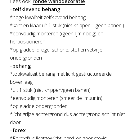
Lees ook:
ronde wanddecoratie
–
zelfklevend behang
*hoge kwaliteit zelfklevend behang
*kant en klaar uit 1 stuk (niet knippen – geen banen!)
*eenvoudig monteren ((geen lijm nodig) en
herpositioneren
*op gladde, droge, schone, stof en vetvrije
ondergronden
–
behang
*topkwaliteit behang met licht gestructureerde
bovenlaag
*uit 1 stuk (niet knippen/geen banen)
*eenvoudig monteren (smeer de muur in)
*op gladde ondergronden
*licht grijze achtergrond dus achtergrond schijnt niet
door
–
forex
*Forex® is lichtgewicht, hard, en zeer stevig