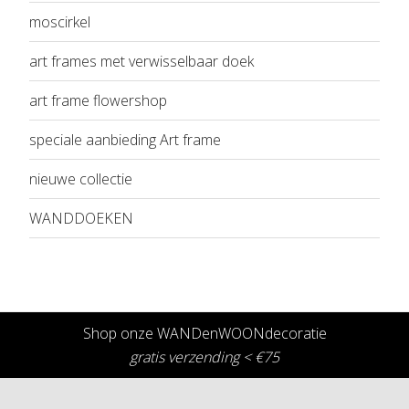
moscirkel
art frames met verwisselbaar doek
art frame flowershop
speciale aanbieding Art frame
nieuwe collectie
WANDDOEKEN
Shop onze WANDenWOONdecoratie
gratis verzending < €75