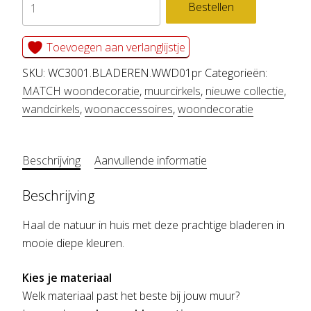
wandcirkel
Bestellen
BLADEREN
aantal
Toevoegen aan verlanglijstje
SKU:
WC3001.BLADEREN.WWD01pr
Categorieën:
MATCH woondecoratie
,
muurcirkels
,
nieuwe collectie
,
wandcirkels
,
woonaccessoires
,
woondecoratie
Beschrijving
Aanvullende informatie
Beschrijving
Haal de natuur in huis met deze prachtige bladeren in
mooie diepe kleuren.
Kies je materiaal
Welk materiaal past het beste bij jouw muur?