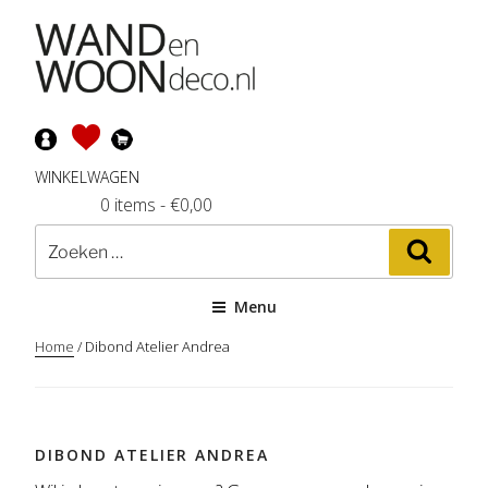
Ga
naar
de
inhoud
WINKELWAGEN
0 items
-
€
0,00
Zoeken
Zoeke
naar:
Menu
Home
/ Dibond Atelier Andrea
DIBOND ATELIER ANDREA