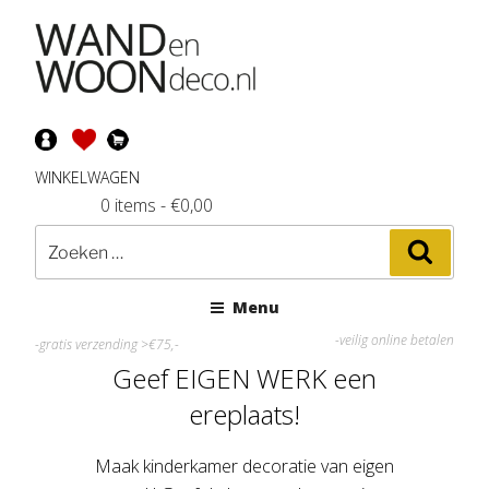
Ga
naar
de
inhoud
WINKELWAGEN
0 items
-
€
0,00
Zoeken
Zoeke
naar:
Menu
-veilig online betalen
-gratis verzending >€75,-
Geef EIGEN WERK een
ereplaats!
Maak kinderkamer decoratie van eigen