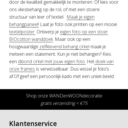
door de kwaliteit gemakkelijk te monteren. Of kies voor
ons vliesbehang op de rol, of met een stoere
structuur van leer of textiel.
Maak je eigen
behangpaneel!
Laat je foto ook printen op een mooie
textielposter.
Ontwerp je
eigen foto op een stoer
BIOcotton wanddoek
. Maar ook op een
hoogwaardige
zelfklevend behang cirkel
maak je
meteen een statement. Kun je niet behangen? Kies
een
dibond cirkel met jouw eigen foto.
Het
doek van
onze frames
is verwisselbaar. Dus wissel je foto’s
af.Of geef een persoonlijk kado met een uniek beeld.
Shop onze WANDenWOONdecoratie
gratis verzending < €75
Klantenservice