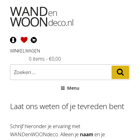
Ga
naar
de
inhoud
WINKELWAGEN
0 items
-
€
0,00
Zoeken
Zoeke
naar:
Menu
Laat ons weten of je tevreden bent
Schrijf hieronder je ervaring met
WANDenWOONdeco. Alleen je
naam
en je