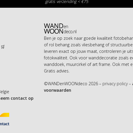
gratis verzending < €75
Ben je op zoek naar goede kwaliteit fotobeh
of rol behang zoals vliesbehang of structuurbe
 🛒
leveren exact op jouw maat, controleren je uit
n
fotokwaliteit. Ook voor wanddecoratie zoals 
wanddoek, muurcirkel of art frame. Ook met ei
Gratis advies.
©WANDenWOONdeco 2026 –
privacy policy –
voorwaarden
Belgie
neem contact op