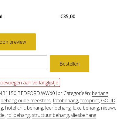
l:
€35,00
oon preview
behang
Bestellen
ORD
l
oevoegen aan verlanglijstje
NB1150.BEDFORD.WWd01pr
Categorieën:
behang
,
behang oude meesters
,
fotobehang
,
fotoprint
,
GOUD
ng
,
hotel chic behang
,
leer behang
,
luxe behang
,
nieuwe
tie
,
rol behang
,
structuur behang
,
vliesbehang