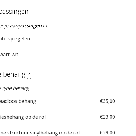
passingen
er je
aanpassingen
in:
oto spiegelen
wart-wit
e behang
*
je type behang
aadloos behang
€
35,00
iesbehang op de rol
€
23,00
jne structuur vinylbehang op de rol
€
29,00