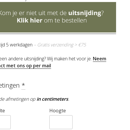
tijd 5 werkdagen
– Gratis verzending > €75
 een andere uitsnijding? Wij maken het voor je.
Neem
ct met ons op per mail
etingen
*
de afmetingen op
in centimeters
.
te
Hoogte