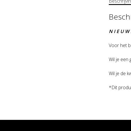
Beschrijvi
Beschr
N I E U W 
Voor het b
Wil je een
Wil je de k
*Dit produ