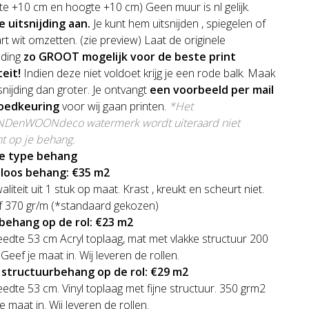
te +10 cm en hoogte +10 cm) Geen muur is nl gelijk.
e uitsnijding aan.
Je kunt hem uitsnijden , spiegelen of
rt wit omzetten. (zie preview) Laat de originele
lding
zo GROOT mogelijk voor de beste print
teit!
Indien deze niet voldoet krijg je een rode balk. Maak
snijding dan groter. Je ontvangt
een voorbeeld per mail
oedkeuring
voor wij gaan printen.
*Het
enWOONdeco watermerk wordt uiteraard niet
nt op je behang.
je type behang
loos behang: €35 m2
liteit uit 1 stuk op maat. Krast , kreukt en scheurt niet.
f 370 gr/m (*standaard gekozen)
sbehang op de rol: €23 m2
edte 53 cm Acryl toplaag, mat met vlakke structuur 200
Geef je maat in. Wij leveren de rollen.
e structuurbehang op de rol: €29 m2
edte 53 cm. Vinyl toplaag met fijne structuur. 350 grm2
e maat in. Wij leveren de rollen.