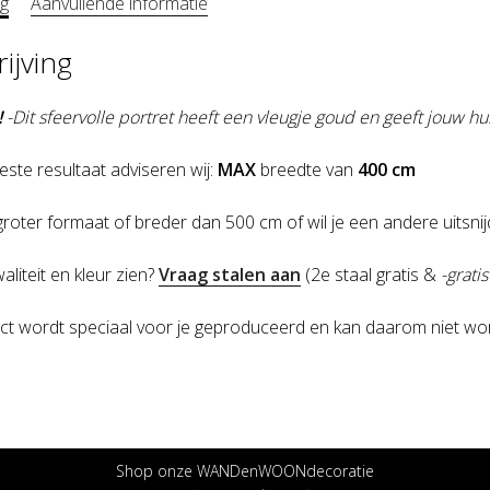
ng
Aanvullende informatie
ijving
!
-Dit sfeervolle portret heeft een vleugje goud en geeft jouw h
este resultaat adviseren wij:
MAX
breedte van
400 cm
 groter formaat of breder dan 500 cm of wil je een andere uitsni
waliteit en kleur zien?
Vraag stalen aan
(2e staal gratis &
-grati
ct wordt speciaal voor je geproduceerd en kan daarom niet wor
Shop onze WANDenWOONdecoratie