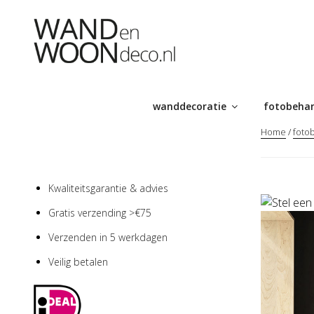
Ga
naar
de
inhoud
wanddecoratie
fotobeha
Home
/
foto
Kwaliteitsgarantie & advies
Gratis verzending >€75
Verzenden in 5 werkdagen
Veilig betalen