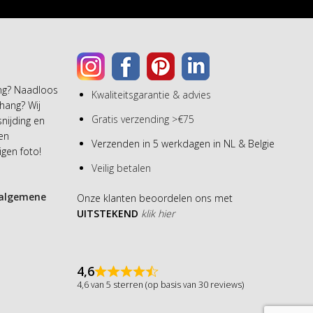
ang? Naadloos
Kwaliteitsgarantie & advies
hang? Wij
Gratis verzending >€75
snijding en
een
Verzenden in 5 werkdagen in NL & Belgie
gen foto!
Veilig betalen
algemene
Onze klanten beoordelen ons met
UITSTEKEND
klik hier
4,6
4,6 van 5 sterren (op basis van 30 reviews)