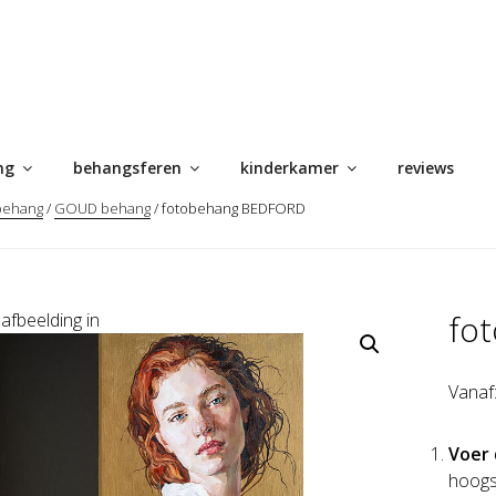
ng
behangsferen
kinderkamer
reviews
behang
/
GOUD behang
/ fotobehang BEDFORD
fo
Vanaf
Voer 
hoogs