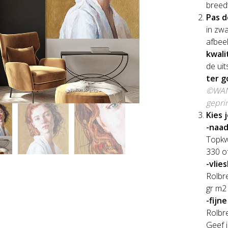
breed
Pas d
in zwa
afbee
kwali
de uit
ter g
©WAND
gepri
Kies 
-naad
Topkwa
330 o
-vlie
Rolbre
gr m2 
-fijn
Rolbre
Geef j