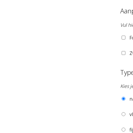
Aan
Vul hi
F
Z
Typ
Kies 
n
vl
fi