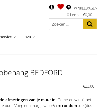
WINKELWAGEN
0 items
-
€
0,00
Zoeken
Zoeken
naar:
service
B2B
tobehang BEDFORD
:
€
23,00
de afmetingen van je muur in.
Gemeten vanuit het
te punt. Voeg een marge van +5 cm
rondom
toe (dus