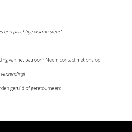
uis een prachtige warme sfeer!
jding van het patroon?
Neem contact met ons op.
s verzending
)
den geruild of geretourneerd.