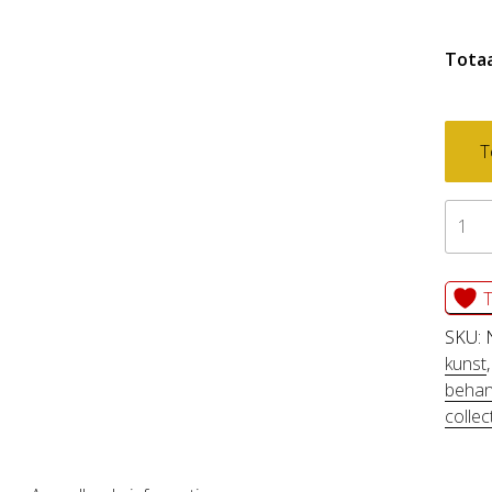
Totaa
T
foto
BEDF
aanta
T
SKU:
kunst
beha
collec