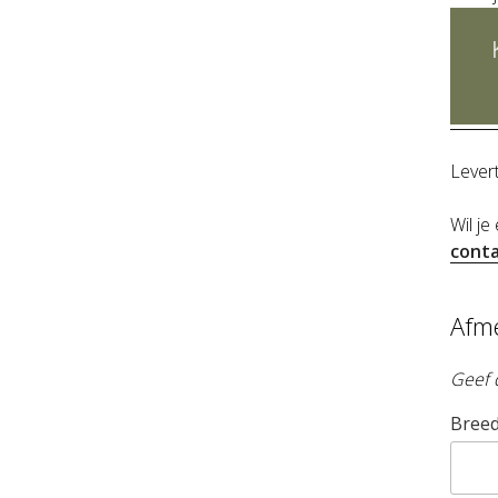
Lever
Wil je
conta
Afm
Geef 
Breed