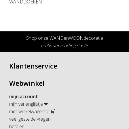
WANDDOEKEN
Shop onze WANDenWOONdecoratie
gratis verzending < €75
Klantenservice
Webwinkel
mijn account
mijn verlanglijstje ❤
mijn winkelwagentje 🛒
veel gestelde vragen
betalen