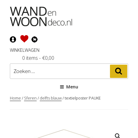
Ga
naar
de
inhoud
WINKELWAGEN
0 items
-
€
0,00
Zoeken
Zoeke
naar:
Menu
Home
/
Sferen
/
delfts blauw
/ textielposter PAUKE