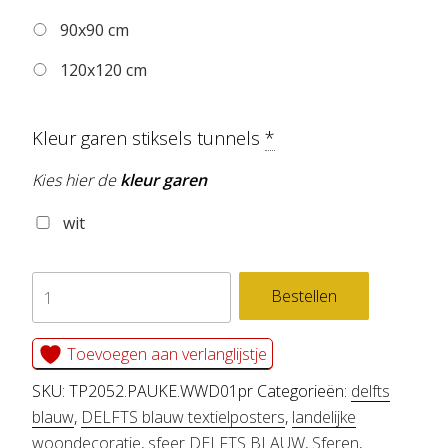
90x90 cm
120x120 cm
Kleur garen stiksels tunnels
*
Kies hier de
kleur garen
wit
textielposter
Bestellen
PAUKE
aantal
Toevoegen aan verlanglijstje
SKU:
TP2052.PAUKE.WWD01pr
Categorieën:
delfts
blauw
,
DELFTS blauw textielposters
,
landelijke
woondecoratie
,
sfeer DELFTS BLAUW
,
Sferen
,