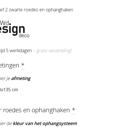
sief 2 zwarte roedes en ophanghaken
tijd 5 werkdagen
–
gratis verzending!
etingen
*
ier je
afmeting
x135 cm
ur roedes en ophanghaken
*
hier de
kleur van het ophangsysteem