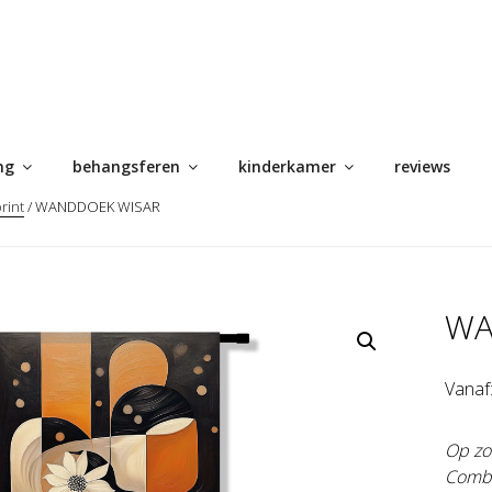
ng
behangsferen
kinderkamer
reviews
rint
/ WANDDOEK WISAR
WA
Vanaf
Op zo
Comb