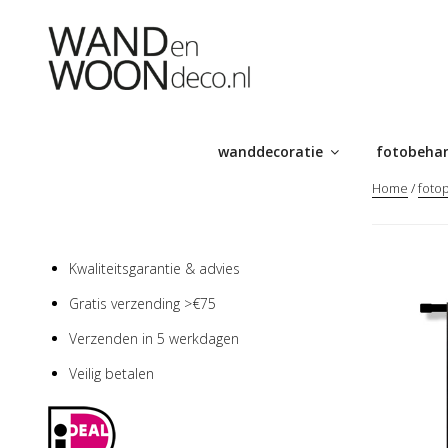
Ga
naar
de
inhoud
wanddecoratie
fotobeha
Home
/
fotop
Kwaliteitsgarantie & advies
Gratis verzending >€75
Verzenden in 5 werkdagen
Veilig betalen