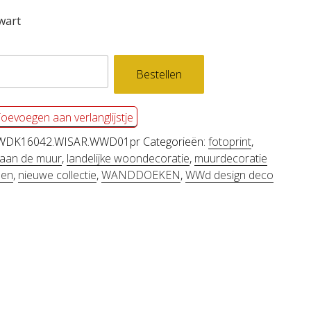
wart
DDOEK
Bestellen
R
l
oevoegen aan verlanglijstje
WDK16042.WISAR.WWD01pr
Categorieën:
fotoprint
,
 aan de muur
,
landelijke woondecoratie
,
muurdecoratie
men
,
nieuwe collectie
,
WANDDOEKEN
,
WWd design deco