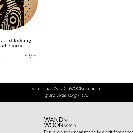
evend behang
rkel ZARIA
af:
€
59,95
Shop onze WANDenWOONdecoratie
gratis verzending < €75
Ben je op zoek naar goede kwaliteit fotobeh