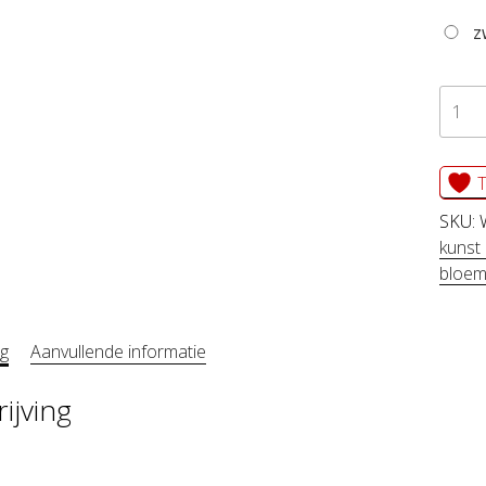
z
WAN
WISA
aanta
T
SKU:
kunst
bloe
ng
Aanvullende informatie
ijving