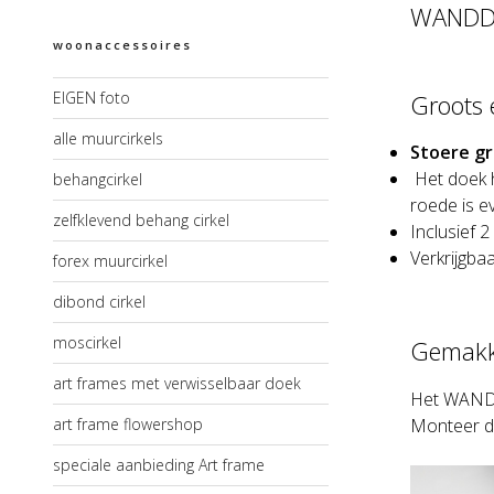
WANDD
woonaccessoires
EIGEN foto
Groots 
alle muurcirkels
Stoere g
Het doek h
behangcirkel
roede is e
zelfklevend behang cirkel
Inclusief 
Verkrijgba
forex muurcirkel
dibond cirkel
moscirkel
Gemakk
art frames met verwisselbaar doek
Het WANDD
art frame flowershop
Monteer d
speciale aanbieding Art frame