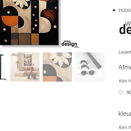
inclu
Lever
Afm
Kies h
90
kle
Kies 