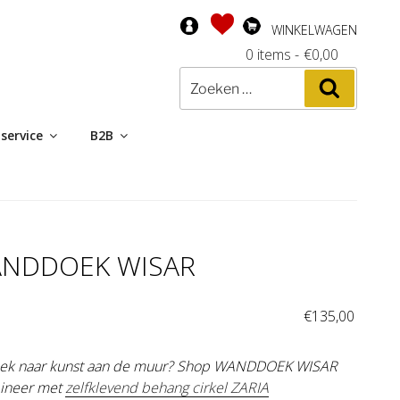
WINKELWAGEN
0 items
-
€
0,00
Zoeken
Zoeken
naar:
service
B2B
NDDOEK WISAR
:
€
135,00
ek naar kunst aan de muur? Shop WANDDOEK WISAR
ineer met
zelfklevend behang cirkel ZARIA