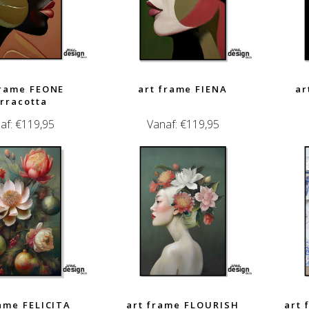
frame FEONE
art frame FIENA
ar
erracotta
af:
€
119,95
Vanaf:
€
119,95
rame FELICITA
art frame FLOURISH
art 