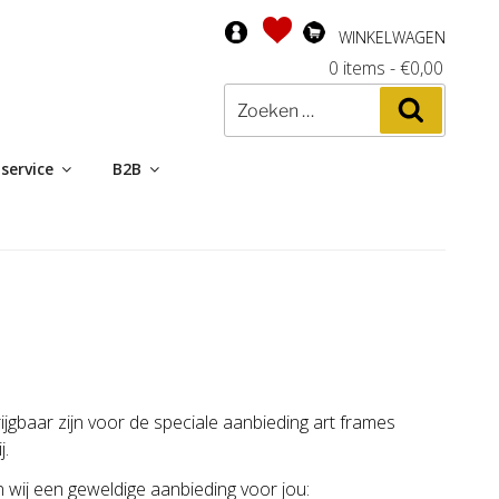
WINKELWAGEN
0 items
-
€
0,00
Zoeken
Zoeken
naar:
service
B2B
ijgbaar zijn voor de speciale aanbieding art frames
j.
wij een geweldige aanbieding voor jou: