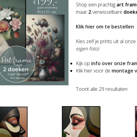
Shop een prachtig
art fram
maar
2
verwisselbare
doek
Klik hier om te bestellen
Kies zelf je prints uit al o
eigen foto)
Kijk op
info over onze fra
Klik hier voor de
montage v
Ges
Toont alle 29 resultaten
op
nie