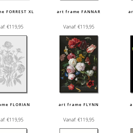
me FORREST XL
art frame FANNAR
a
af:
€
119,95
Vanaf:
€
119,95
rame FLORIAN
art frame FLYNN
a
af:
€
119,95
Vanaf:
€
119,95