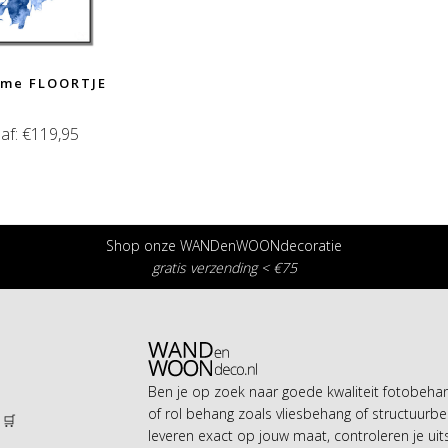
ame FLOORTJE
af:
€
119,95
Shop onze WANDenWOONdecoratie
gratis verzending < €75
Ben je op zoek naar goede kwaliteit fotobeh
of rol behang zoals vliesbehang of structuurbe
 🛒
leveren exact op jouw maat, controleren je uit
n