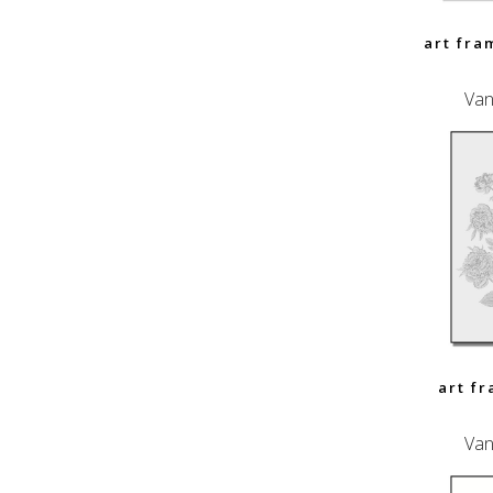
art fra
Van
art f
Van