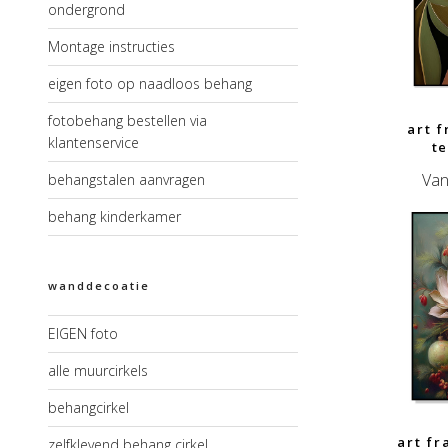
ondergrond
Montage instructies
eigen foto op naadloos behang
fotobehang bestellen via
art 
klantenservice
t
Van
behangstalen aanvragen
behang kinderkamer
wanddecoatie
EIGEN foto
alle muurcirkels
behangcirkel
art f
zelfklevend behang cirkel