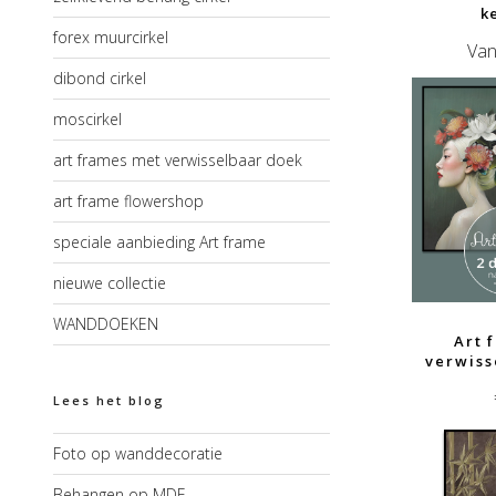
k
forex muurcirkel
Van
dibond cirkel
moscirkel
art frames met verwisselbaar doek
art frame flowershop
speciale aanbieding Art frame
nieuwe collectie
WANDDOEKEN
Art 
verwiss
Lees het blog
Foto op wanddecoratie
Behangen op MDF