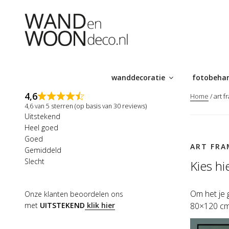
Ga
naar
de
inhoud
wanddecoratie
fotobeha
4,6
Home
/ art 
4,6 van 5 sterren (op basis van 30 reviews)
Uitstekend
Heel goed
Goed
ART FRA
Gemiddeld
Slecht
Kies h
Om het je 
Onze klanten beoordelen ons
met
UITSTEKEND
klik hier
80×120 cm 