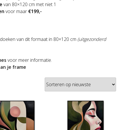
e
van 80×120 cm met niet 1
en
voor maar
€199,-
nze doeken van dit formaat in 80×120 cm
(uitgezonderd
mes
voor meer informatie.
an je frame
orteerd
uwste