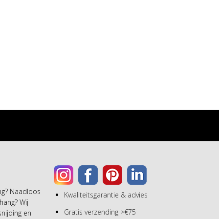
ang? Naadloos
Kwaliteitsgarantie & advies
hang? Wij
Gratis verzending >€75
snijding en