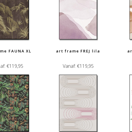
ame FAUNA XL
art frame FREJ lila
a
af:
€
119,95
Vanaf:
€
119,95