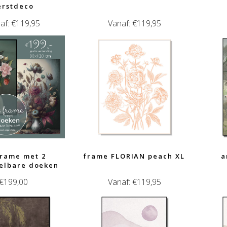
erstdeco
af:
€
119,95
Vanaf:
€
119,95
frame met 2
frame FLORIAN peach XL
a
elbare doeken
€
199,00
Vanaf:
€
119,95