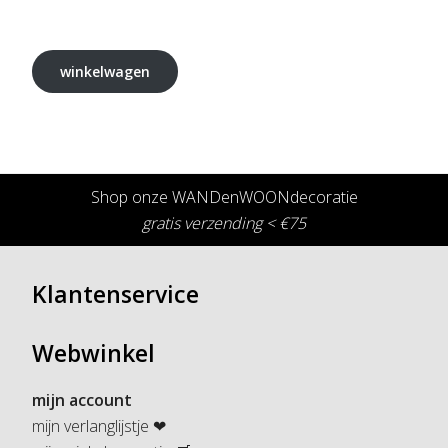
winkelwagen
Shop onze WANDenWOONdecoratie
gratis verzending < €75
Klantenservice
Webwinkel
mijn account
mijn verlanglijstje ❤