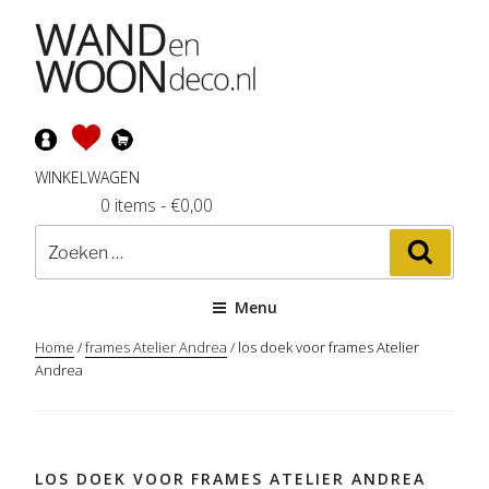
Ga
naar
de
inhoud
WINKELWAGEN
0 items
-
€
0,00
Zoeken
Zoeke
naar:
Menu
Home
/
frames Atelier Andrea
/ los doek voor frames Atelier
Andrea
LOS DOEK VOOR FRAMES ATELIER ANDREA