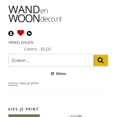
Ga
naar
de
inhoud
WINKELWAGEN
0 items
-
€
0,00
Zoeken
Zoeke
naar:
Menu
Home
/ Kies je print
KIES JE PRINT