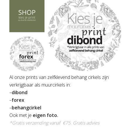
Al onze prints van zelfklevend behang cirkels zijn
verkrijgbaar als muurcirkels in:
–
dibond
–
forex
–
behangcirkel
Ook met je
eigen foto.
*Gratis verzending vanaf €75.
Gratis advies