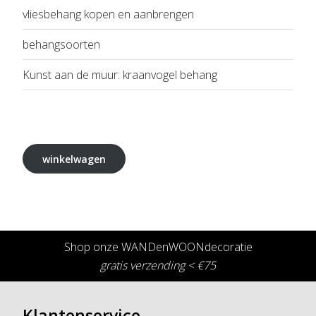
vliesbehang kopen en aanbrengen
behangsoorten
Kunst aan de muur: kraanvogel behang
winkelwagen
Shop onze WANDenWOONdecoratie
gratis verzending < €75
Klantenservice