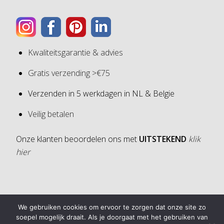
Kwaliteitsgarantie & advies
Gratis verzending >€75
Verzenden in 5 werkdagen in NL & Belgie
Veilig betalen
Onze klanten beoordelen ons met
UITSTEKEND
klik
hier
4,6
We gebruiken cookies om ervoor te zorgen dat onze site zo
4,6 van 5 sterren (op basis van 30 reviews)
soepel mogelijk draait. Als je doorgaat met het gebruiken van