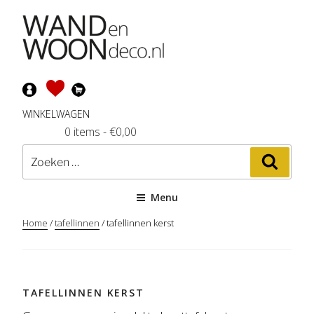
Ga
naar
de
inhoud
WINKELWAGEN
0 items
-
€
0,00
Zoeken
Zoeke
naar:
Menu
Home
/
tafellinnen
/ tafellinnen kerst
TAFELLINNEN KERST