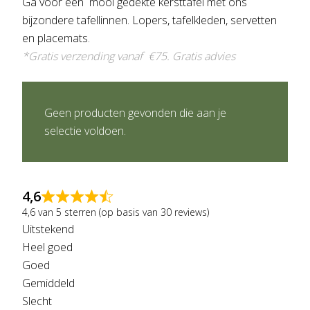
Ga voor een mooi gedekte kersttafel met ons
bijzondere tafellinnen. Lopers, tafelkleden, servetten
en placemats.
*Gratis verzending vanaf €75.
Gratis advies
Geen producten gevonden die aan je
selectie voldoen.
4,6
4,6 van 5 sterren (op basis van 30 reviews)
Uitstekend
Heel goed
Goed
Gemiddeld
Slecht