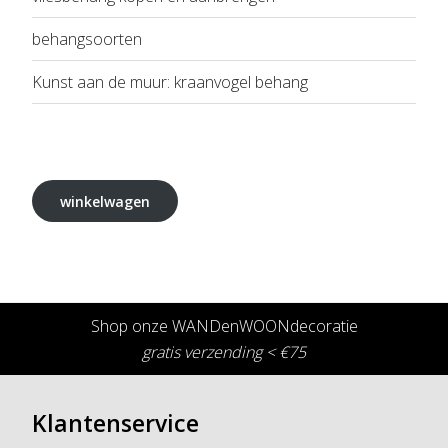
behangsoorten
Kunst aan de muur: kraanvogel behang
winkelwagen
Shop onze WANDenWOONdecoratie
gratis verzending < €75
Klantenservice