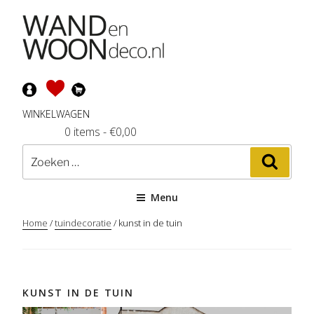
Ga
naar
de
inhoud
WINKELWAGEN
0 items
-
€
0,00
Zoeken
Zoeke
naar:
Menu
Home
/
tuindecoratie
/ kunst in de tuin
KUNST IN DE TUIN