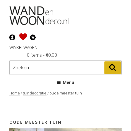
Ga
naar
de
inhoud
WINKELWAGEN
0 items
-
€
0,00
Zoeken
Zoeke
naar:
Menu
Home
/
tuindecoratie
/ oude meester tuin
OUDE MEESTER TUIN