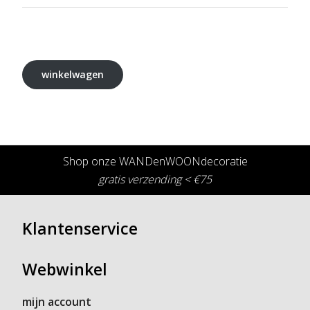
winkelwagen
Shop onze WANDenWOONdecoratie
gratis verzending < €75
Klantenservice
Webwinkel
mijn account