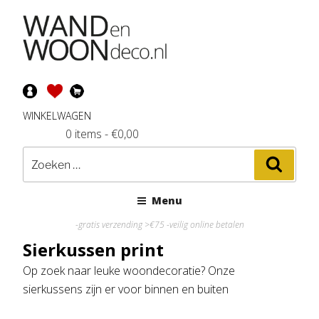
Ga
naar
de
inhoud
WINKELWAGEN
0 items
-
€
0,00
Zoeken
Zoeke
naar:
Menu
-gratis verzending >€75 -veilig online betalen
Sierkussen print
Op zoek naar leuke woondecoratie? Onze
sierkussens zijn er voor binnen en buiten