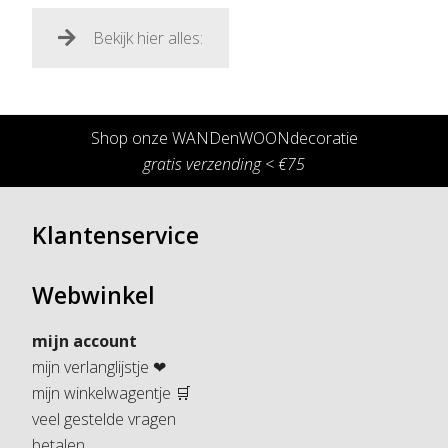
Bekijk hier alles:
Shop onze WANDenWOONdecoratie
gratis verzending < €75
Klantenservice
Webwinkel
mijn account
mijn verlanglijstje ❤
mijn winkelwagentje 🛒
veel gestelde vragen
betalen