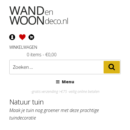
Ga
naar
de
inhoud
WINKELWAGEN
0 items
-
€
0,00
Zoeken
Zoeke
naar:
Menu
-gratis verzending >€75 -veilig online betalen
Natuur tuin
Maak je tuin nog groener met deze prachtige
tuindecoratie