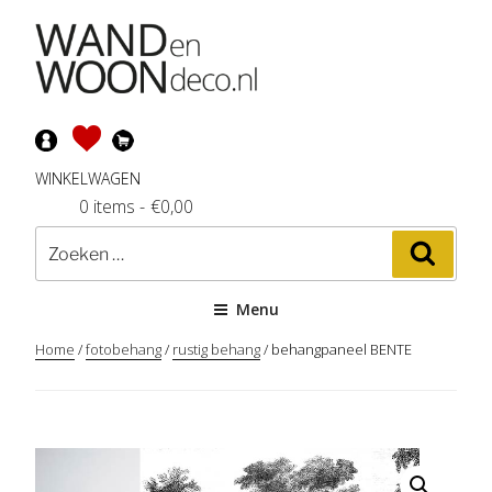
Ga
naar
de
inhoud
WINKELWAGEN
0 items
-
€
0,00
Zoeken
Zoeke
naar:
Menu
Home
/
fotobehang
/
rustig behang
/ behangpaneel BENTE