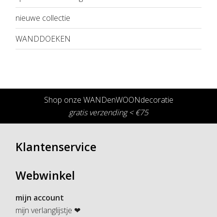
nieuwe collectie
WANDDOEKEN
Shop onze WANDenWOONdecoratie
gratis verzending < €75
Klantenservice
Webwinkel
mijn account
mijn verlanglijstje ❤