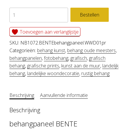
behangpaneel
Bestellen
BENTE
aantal
Toevoegen aan verlanglijstje
SKU:
NB1072.BENTEbehangpaneel.WWD01pr
Categorieën:
behang kunst
,
behang oude meesters
,
behangpanelen
,
fotobehang
,
grafisch
,
grafisch
behang
,
grafische prints
,
kunst aan de muur
,
landelijk
behang
,
landelijke woondecoratie
,
rustig behang
Beschrijving
Aanvullende informatie
Beschrijving
behangpaneel BENTE