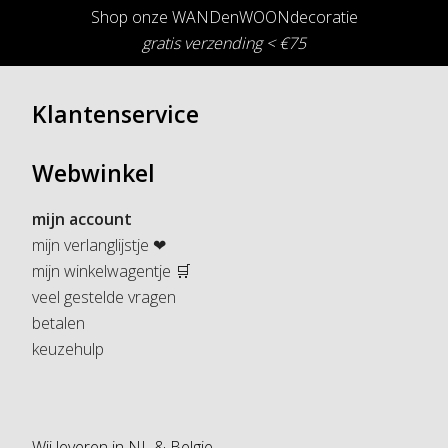
Shop onze WANDenWOONdecoratie
gratis verzending < €75
Klantenservice
Webwinkel
mijn account
mijn verlanglijstje ❤
mijn winkelwagentje 🛒
veel gestelde vragen
betalen
keuzehulp
Wij leveren in NL & Belgie