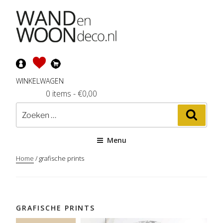
Ga
naar
de
inhoud
WINKELWAGEN
0 items
-
€
0,00
Zoeken
Zoeke
naar:
Menu
Home
/ grafische prints
GRAFISCHE PRINTS