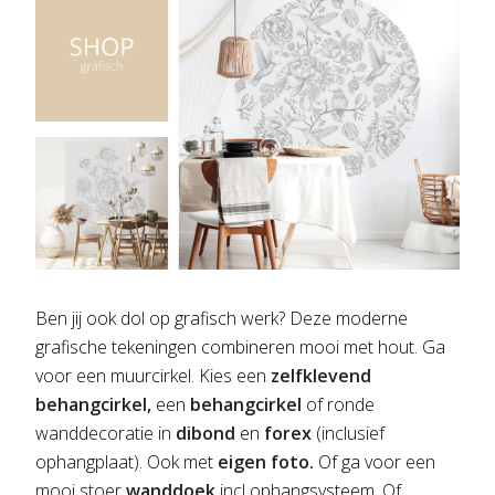
Ben jij ook dol op grafisch werk? Deze moderne
grafische tekeningen combineren mooi met hout. Ga
voor een muurcirkel. Kies een
zelfklevend
behangcirkel,
een
behangcirkel
of ronde
wanddecoratie in
dibond
en
forex
(inclusief
ophangplaat). Ook met
eigen foto.
Of ga voor een
mooi stoer
wanddoek
incl ophangsysteem. Of