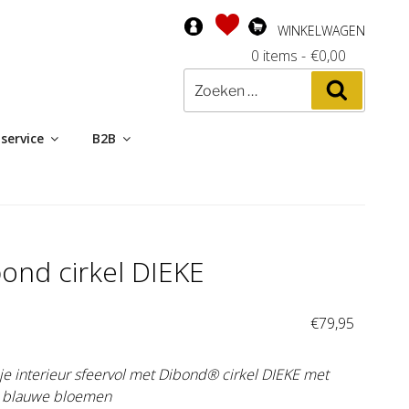
WINKELWAGEN
0 items
-
€
0,00
Zoeken
Zoeken
naar:
service
B2B
ond cirkel DIEKE
:
€
79,95
je interieur sfeervol met Dibond® cirkel DIEKE met
s blauwe bloemen