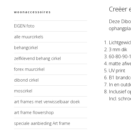
Creëer 
woonaccessoires
Deze Dibon
EIGEN foto
ophangplaa
alle muurcirkels
Lichtgewic
behangcirkel
3 mm dik
60-80-90-
zelfklevend behang cirkel
matte afwe
forex muurcirkel
UV print
B1 brandce
dibond cirkel
In en outd
moscirkel
Inclusief 
Incl. schr
art frames met verwisselbaar doek
art frame flowershop
speciale aanbieding Art frame