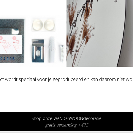
ct wordt speciaal voor je geproduceerd en kan daarom niet wor
Shop onze WANDenWOONdecoratie
gratis verzending < €75