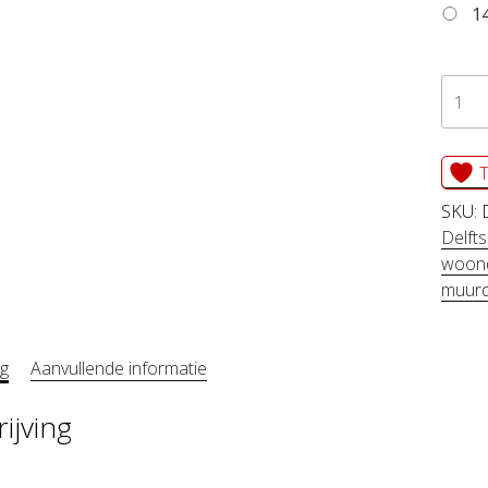
14
Dibo
cirkel
DIEK
T
aanta
SKU:
Delfts
woond
muurd
ng
Aanvullende informatie
ijving