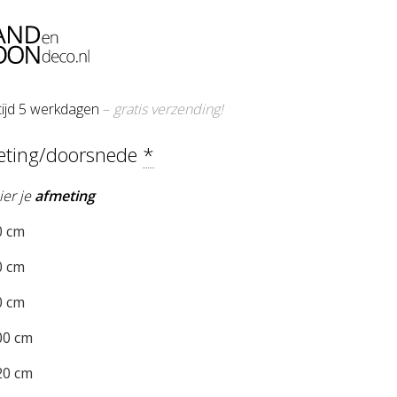
tijd 5 werkdagen
–
gratis verzending!
eting/doorsnede
*
ier je
afmeting
 cm
 cm
 cm
0 cm
0 cm