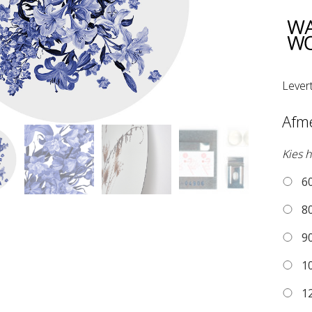
Lever
Afm
Kies h
60
80
90
10
12