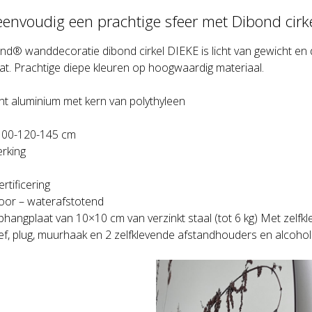
eenvoudig een prachtige sfeer met Dibond cirk
d® wanddecoratie dibond cirkel DIEKE is licht van gewicht e
t. Prachtige diepe kleuren op hoogwaardig materiaal.
ht aluminium met kern van polythyleen
100-120-145 cm
rking
rtificering
oor – waterafstotend
ophangplaat van 10×10 cm van verzinkt staal (tot 6 kg) Met zelfkl
oef, plug, muurhaak en 2 zelfklevende afstandhouders en alcohol