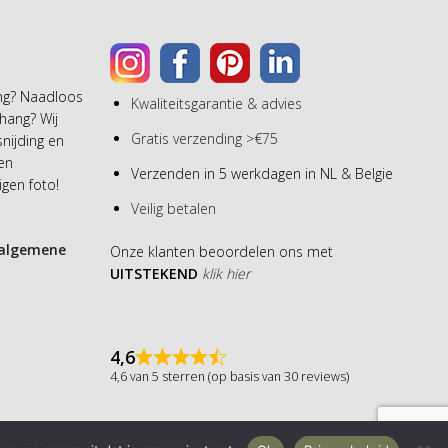
ang? Naadloos
Kwaliteitsgarantie & advies
hang? Wij
Gratis verzending >€75
snijding en
een
Verzenden in 5 werkdagen in NL & Belgie
gen foto!
Veilig betalen
algemene
Onze klanten beoordelen ons met
UITSTEKEND
klik hier
4,6
4,6 van 5 sterren (op basis van 30 reviews)