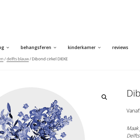
ng
behangsferen
kinderkamer
reviews
en
/
delfts blauw
/ Dibond cirkel DIEKE
Dib
Vanaf
Maak 
Delft