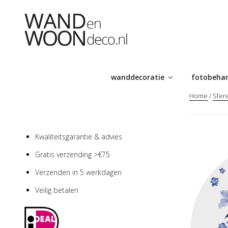
Ga
naar
de
inhoud
wanddecoratie
fotobeha
Home
/
Sfer
Kwaliteitsgarantie & advies
Gratis verzending >€75
Verzenden in 5 werkdagen
Veilig betalen