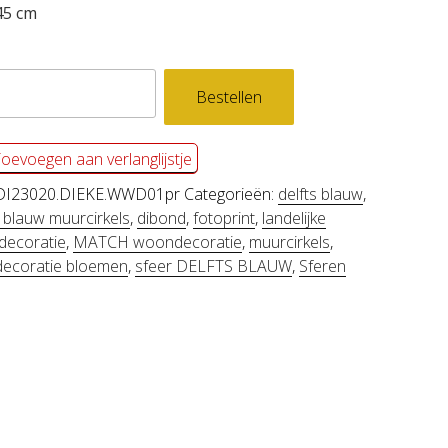
5 cm
nd
Bestellen
E
oevoegen aan verlanglijstje
l
DI23020.DIEKE.WWD01pr
Categorieën:
delfts blauw
,
 blauw muurcirkels
,
dibond
,
fotoprint
,
landelijke
ecoratie
,
MATCH woondecoratie
,
muurcirkels
,
ecoratie bloemen
,
sfeer DELFTS BLAUW
,
Sferen