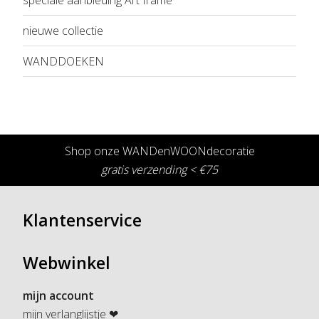
speciale aanbieding Art frame
nieuwe collectie
WANDDOEKEN
Shop onze WANDenWOONdecoratie
gratis verzending < €75
Klantenservice
Webwinkel
mijn account
mijn verlanglijstje ❤