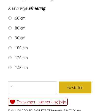
Kies hier je
afmeting
60 cm
80 cm
90 cm
100 cm
120 cm
145 cm
Dibond
Bestellen
cirkel
DOUTZEN
Toevoegen aan verlanglijstje
zwart
SKU:
DI23045.DOUTZENzwart.WWD01pr