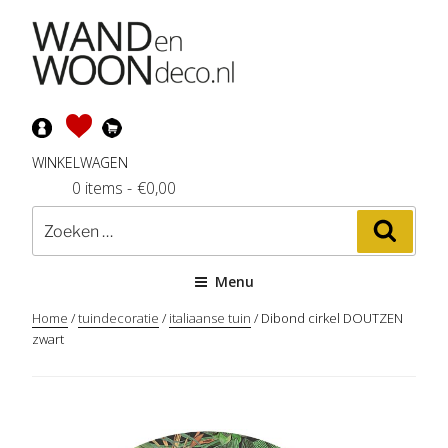
Ga
naar
de
inhoud
WINKELWAGEN
0 items
-
€
0,00
Zoeken
Zoeke
naar:
Menu
Home
/
tuindecoratie
/
italiaanse tuin
/ Dibond cirkel DOUTZEN
zwart